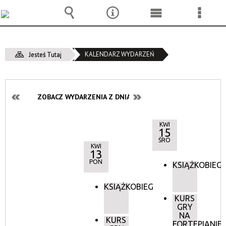
Wyszukiwarka
Narzędzia
Menu
Menu
główne
szcze
KALENDARZ WYDARZEŃ
Jesteś Tutaj
ZOBACZ WYDARZENIA Z DNIA:
KWI
15
ŚRO
KWI
13
PON
KSIĄŻKOBIEG
KSIĄŻKOBIEG
KURS
GRY
NA
KURS
FORTEPIANIE