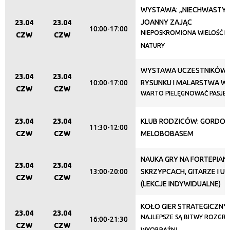
WYSTAWA: „NIECHWASTY I 
JOANNY ZAJĄC
23.04
23.04
Organizator
10:00-17:00
NIEPOSKROMIONA WIELOŚĆ B
CZW
CZW
NATURY
Promowane
WYSTAWA UCZESTNIKÓW 
23.04
23.04
10:00-17:00
RYSUNKU I MALARSTWA W 
CZW
CZW
WARTO PIELĘGNOWAĆ PASJE
23.04
23.04
KLUB RODZICÓW: GORDONK
11:30-12:00
CZW
CZW
MELOBOBASEM
NAUKA GRY NA FORTEPIANI
23.04
23.04
13:00-20:00
SKRZYPCACH, GITARZE I U
CZW
CZW
(LEKCJE INDYWIDUALNE)
KOŁO GIER STRATEGICZNY
23.04
23.04
NAJLEPSZE SĄ BITWY ROZGR
16:00-21:30
CZW
CZW
WYOBRAŹNI