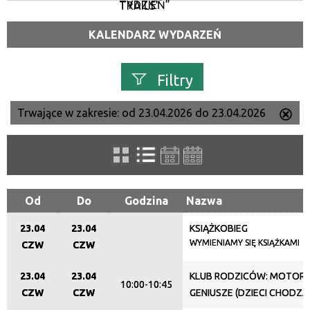
TYDZIEŃ”
TRAILS”
KALENDARZ WYDARZEŃ
Filtry
Trwające w zakresie:
od 23.04.2026 do 23.04.2026
Us
Szukana fraza
ten
filtr
Kategoria
Od
Do
Godzina
Nazwa
23.04
23.04
KSIĄŻKOBIEG
Trwające w zakresie
WYMIENIAMY SIĘ KSIĄŻKAMI
CZW
CZW
—
23.04
23.04
KLUB RODZICÓW: MOTORY
10:00-10:45
Miejsce
CZW
CZW
GENIUSZE (DZIECI CHODZĄ