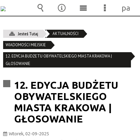
pane
Wyszukiwarka
Narzędzia
Menu
Menu
główne
szczegóło
AKTUALNOŚCI
Jesteś Tutaj
WIADOMOŚCI MIEJSKIE
12. EDYCJA BUDŻETU OBYWATELSKIEGO MIASTA KRAKOWA |
GŁOSOWANIE
12. EDYCJA BUDŻETU
OBYWATELSKIEGO
MIASTA KRAKOWA |
GŁOSOWANIE
Wtorek, 02-09-2025