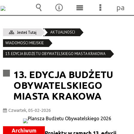
pane
Wyszukiwarka
Narzędzia
Menu
Menu
główne
szczegóło
AKTUALNOŚCI
Jesteś Tutaj
WIADOMOŚCI MIEJSKIE
13. EDYCJA BUDŻETU OBYWATELSKIEGO MIASTA KRAKOWA
13. EDYCJA BUDŻETU
OBYWATELSKIEGO
MIASTA KRAKOWA
Czwartek, 05-02-2026
Archiwum
Projekty w ramach 13. edycji