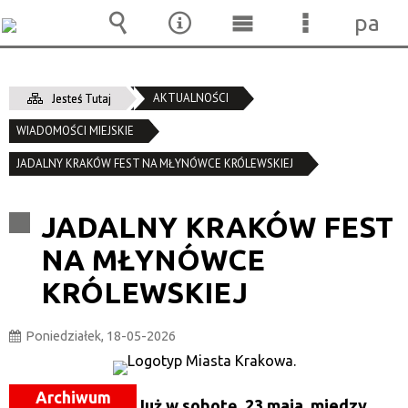
pane
Wyszukiwarka
Narzędzia
Menu
Menu
główne
szczegóło
AKTUALNOŚCI
Jesteś Tutaj
WIADOMOŚCI MIEJSKIE
JADALNY KRAKÓW FEST NA MŁYNÓWCE KRÓLEWSKIEJ
JADALNY KRAKÓW FEST
NA MŁYNÓWCE
KRÓLEWSKIEJ
Poniedziałek, 18-05-2026
Archiwum
Już w sobotę, 23 maja, miedzy