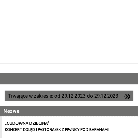
Trwające w zakresie:
od 29.12.2023 do 29.12.2023
Us
ten
Nazwa
filtr
„CUDOWNA DZIECINA”
KONCERT KOLĘD I PASTORAŁEK Z PIWNICY POD BARANAMI