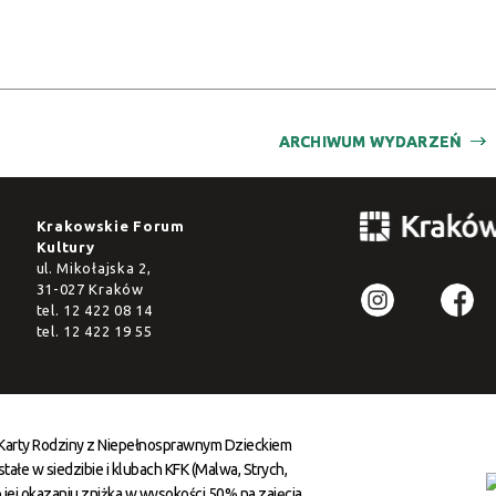
ARCHIWUM WYDARZEŃ
Krakowskie Forum
Kultury
ul. Mikołajska 2,
31-027 Kraków
tel.
12 422 08 14
tel.
12 422 19 55
 Karty Rodziny z Niepełnosprawnym Dzieckiem
ałe w siedzibie i klubach KFK (Malwa, Strych,
 jej okazaniu zniżka w wysokości 50% na zajęcia