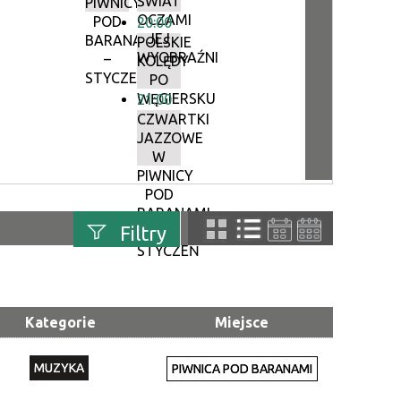
ŚWIAT
PIWNICY
OCZAMI
POD
20:00
JEJ
BARANAMI
POLSKIE
WYOBRAŹNI
–
KOLĘDY
STYCZEŃ
PO
WĘGIERSKU
21:00
CZWARTKI
JAZZOWE
W
PIWNICY
POD
BARANAMI
Filtry
–
STYCZEŃ
uń
Szukana fraza
Kategorie
Miejsce
Kategoria
MUZYKA
PIWNICA POD BARANAMI
Trwające w
—