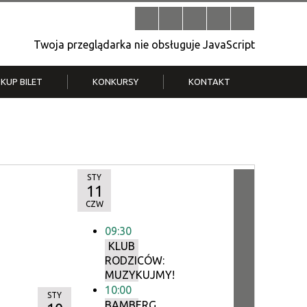
Twoja przeglądarka nie obsługuje JavaScript
KUP BILET
KONKURSY
KONTAKT
| V
Klub Strych
TWOJA DZIELNICA, TWÓJ FILM
. T.
– konkurs na krótkometrażówkę
STY
11
CZW
09:30
KLUB
RODZICÓW:
MUZYKUJMY!
10:00
STY
BAMBERG