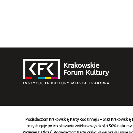
Posiadaczom Krakowskiej Karty Rodzinnej 3+ oraz Krakowskiej
przysługuje po ich okazaniu zniżka w wysokości 50% na kursy st
Kazimierz, Olsza). Posiadaczom Karty Krakowskiej przysługuje po