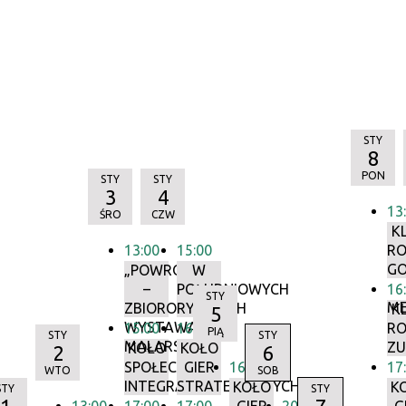
STY
8
PON
STY
STY
3
4
13
ŚRO
CZW
K
13:00
15:00
RO
GO
„POWROTY”
W
–
POŁUDNIOWYCH
16
STY
M
ZBIOROWA
RYTMACH
K
5
WYSTAWA
15:00
16:00
RO
PIĄ
STY
STY
MALARSTWA
ZU
KOŁO
KOŁO
2
6
SPOŁECZNEJ
GIER
16:00
17
WTO
SOB
INTEGRACJI
STRATEGICZNYCH
KOŁO
K
STY
STY