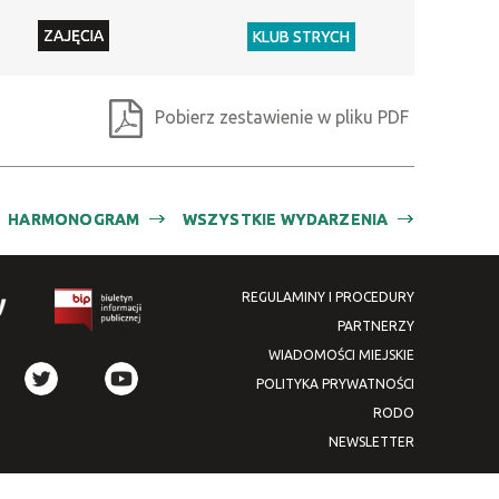
zakresie
ZAJĘCIA
KLUB STRYCH
Miejsce
Organizator
Pobierz zestawienie w pliku PDF
Promowane
HARMONOGRAM
WSZYSTKIE WYDARZENIA
REGULAMINY I PROCEDURY
PARTNERZY
WIADOMOŚCI MIEJSKIE
POLITYKA PRYWATNOŚCI
RODO
NEWSLETTER