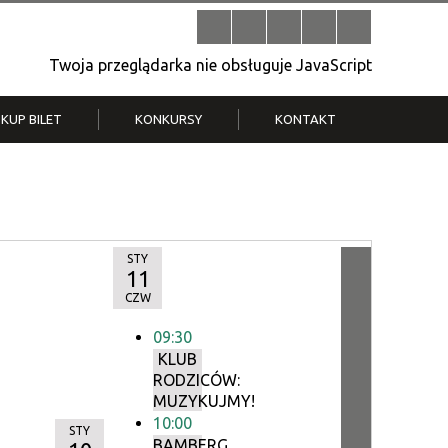
Twoja przeglądarka nie obsługuje JavaScript
KUP BILET
KONKURSY
KONTAKT
| V
Klub Strych
TWOJA DZIELNICA, TWÓJ FILM
. T.
– konkurs na krótkometrażówkę
STY
11
CZW
09:30
KLUB
RODZICÓW:
MUZYKUJMY!
10:00
STY
BAMBERG