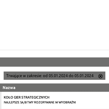
Trwające w zakresie:
od 05.01.2024 do 05.01.2024
Us
ten
Nazwa
filtr
KOŁO GIER STRATEGICZNYCH
NAJLEPSZE SĄ BITWY ROZGRYWANE W WYOBRAŹNI