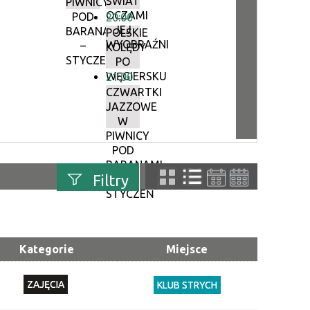
ŚWIAT
PIWNICY
OCZAMI
POD
20:00
JEJ
BARANAMI
POLSKIE
WYOBRAŹNI
–
KOLĘDY
STYCZEŃ
PO
WĘGIERSKU
21:00
CZWARTKI
JAZZOWE
W
PIWNICY
POD
BARANAMI
Filtry
–
STYCZEŃ
uń
Szukana fraza
Kategorie
Miejsce
Kategoria
ZAJĘCIA
KLUB STRYCH
Trwające w
—