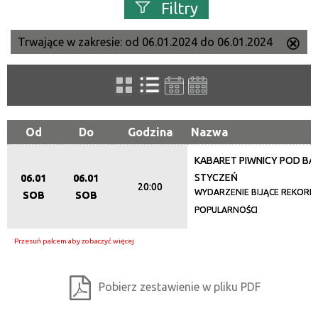
Filtry
Trwające w zakresie:
od 06.01.2024 do 06.01.2024
Us
Szukana fraza
ten
filtr
Kategoria
Od
Do
Godzina
Nazwa
KABARET PIWNICY POD BA
Trwające w zakresie
STYCZEŃ
06.01
06.01
20:00
—
WYDARZENIE BIJĄCE REKORDY
SOB
SOB
POPULARNOŚCI
Miejsce
Organizator
Pobierz zestawienie w pliku PDF