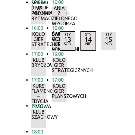
15:00
10:00
ŚPIEWU
(LEKCJE
W
ANIA
INDYWIDUALNE)
POŁUDNIOWYCH
Z
RYTMACH
ZIELONEGO
WZGÓRZA
16:00
10:00
–
ŚWIAT
KOŁO
BAMBERG
STY
STY
STY
13
14
15
OCZAMI
GIER
WORLD
JEJ
STRATEGICZNYCH
HERITAGE
SOB
NIE
PON
WYOBRAŹNI
STORIES
17:00
16:00
KLUB
KOŁO
BRYDŻOWY
GIER
STRATEGICZNYCH
17:00
17:00
KURS
KOŁO
FLAMENCO
GIER
–
PLANSZOWYCH
EDYCJA
18:00
ZIMOWA
KLUB
SZACHOWY
18:00