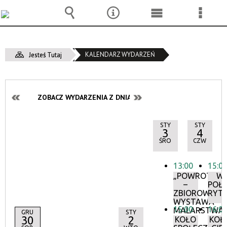
Wyszukiwarka
Narzędzia
Menu
Menu
główne
szcze
KALENDARZ WYDARZEŃ
Jesteś Tutaj
ZOBACZ WYDARZENIA Z DNIA:
STY
STY
3
4
ŚRO
CZW
13:00
15:0
„POWROTY”
W
–
POŁ
ZBIOROWA
RYT
WYSTAWA
15:00
16:0
MALARSTWA
GRU
STY
30
2
KOŁO
KOŁ