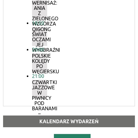
WERNISAŻ:
ANIA
Z
ZIELONEGO
18:50
WZGÓRZA
–
QIGONG
ŚWIAT
OCZAMI
JEJ
20:00
WYOBRAŹNI
POLSKIE
KOLĘDY
PO
WĘGIERSKU
21:00
CZWARTKI
JAZZOWE
W
PIWNICY
POD
BARANAMI
–
STYCZEŃ
KALENDARZ WYDARZEŃ