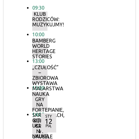
09:30
KLUB
RODZICÓW:
MUZYKUJMY!
10:00
BAMBERG
WORLD
HERITAGE
STORIES
13:00
„CZUŁOŚĆ”
–
ZBIOROWA
WYSTAWA
13:00
MALARSTWA
NAUKA
GRY
NA
FORTEPIANIE,
14:00
SKRZYPCACH,
STY
12
GITARZE,
KURS
UKULELE
GRY
PIĄ
I
NA
NAUKA
UKULELE