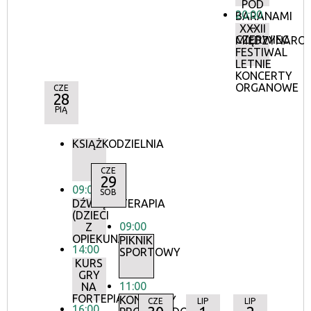
POD
20:00
BARANAMI
–
XXXII
CZERWIEC
MIĘDZYNARO
FESTIWAL
LETNIE
KONCERTY
ORGANOWE
CZE
28
PIĄ
KSIĄŻKODZIELNIA
CZE
29
09:00
SOB
DŹWIĘKOTERAPIA
(DZIECI
09:00
Z
OPIEKUNAMI)
PIKNIK
14:00
SPORTOWY
KURS
GRY
11:00
NA
FORTEPIANIE
KONCERTY
CZE
LIP
LIP
16:00