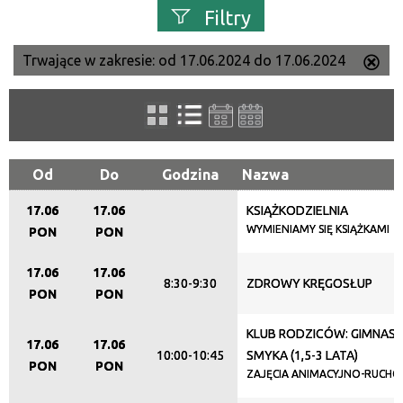
Filtry
Trwające w zakresie:
od 17.06.2024 do 17.06.2024
Us
Szukana fraza
ten
filtr
Kategoria
Od
Do
Godzina
Nazwa
17.06
17.06
KSIĄŻKODZIELNIA
Trwające w zakresie
WYMIENIAMY SIĘ KSIĄŻKAMI
PON
PON
—
17.06
17.06
8:30-9:30
ZDROWY KRĘGOSŁUP
Miejsce
PON
PON
KLUB RODZICÓW: GIMNAST
17.06
17.06
10:00-10:45
SMYKA (1,5-3 LATA)
Organizator
PON
PON
ZAJĘCIA ANIMACYJNO-RUCH