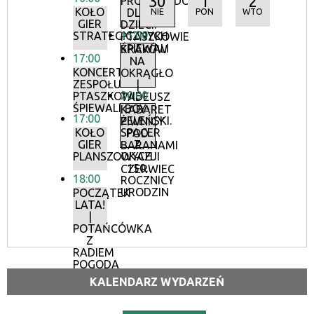
30
1
2
PROMENADOWE
KOŁO
DLA
NIE
PON
WTO
GIER
DZIECI:
15:00
STRATEGICZNYCH
PTASZKOWIE
ŚPIEWALI
KRAKÓW
17:00
NA
KONCERT
OKRĄGŁO
ZESPOŁU
|
20:00
PTASZKOWIE
TADEUSZ
ŚPIEWALI
BOY-
KABARET
17:00
ŻELEŃSKI.
PIWNICY
KOŁO
SPACER
POD
GIER
Z
BARANAMI
PLANSZOWYCH
OKAZJI
–
150.
CZERWIEC
18:00
ROCZNICY
URODZIN
POCZĄTEK
LATA!
|
POTAŃCÓWKA
Z
RADIEM
POGODA
KALENDARZ WYDARZEŃ