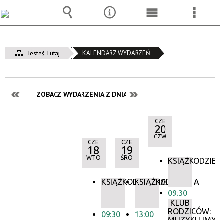
Wyszukiwarka
Narzędzia
Menu
Menu
główne
szcze
KALENDARZ WYDARZEŃ
Jesteś Tutaj
ZOBACZ WYDARZENIA Z DNIA:
CZE
20
CZW
CZE
CZE
18
19
WTO
ŚRO
KSIĄŻKODZIEL
KSIĄŻKODZIELNIA
KSIĄŻKODZIELNIA
09:30
KLUB
RODZICÓW:
09:30
13:00
MUZYKUJMY!