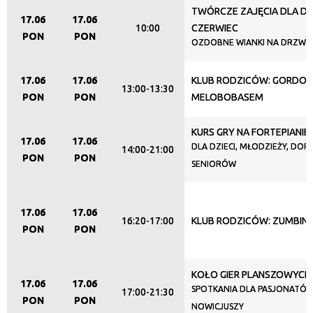
TWÓRCZE ZAJĘCIA DLA D
17.06
17.06
Promowane
10:00
CZERWIEC
PON
PON
OZDOBNE WIANKI NA DRZWI
17.06
17.06
KLUB RODZICÓW: GORDONK
13:00-13:30
PON
PON
MELOBOBASEM
KURS GRY NA FORTEPIANIE
17.06
17.06
DLA DZIECI, MŁODZIEŻY, DORO
14:00-21:00
PON
PON
SENIORÓW
17.06
17.06
16:20-17:00
KLUB RODZICÓW: ZUMBINI
PON
PON
KOŁO GIER PLANSZOWYCH
17.06
17.06
SPOTKANIA DLA PASJONATÓW
17:00-21:30
PON
PON
NOWICJUSZY