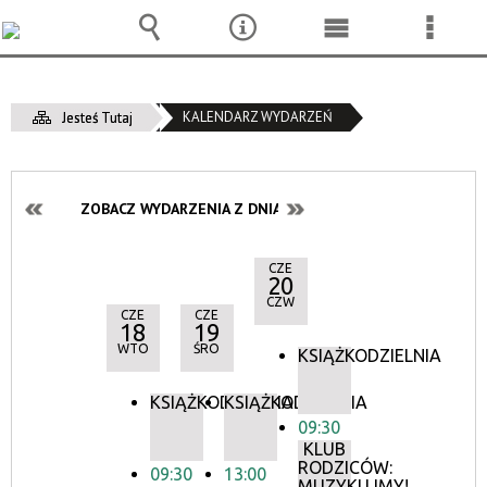
Wyszukiwarka
Narzędzia
Menu
Menu
główne
szcze
KALENDARZ WYDARZEŃ
Jesteś Tutaj
ZOBACZ WYDARZENIA Z DNIA:
CZE
20
CZW
CZE
CZE
18
19
WTO
ŚRO
KSIĄŻKODZIELNIA
KSIĄŻKODZIELNIA
KSIĄŻKODZIELNIA
09:30
KLUB
RODZICÓW:
09:30
13:00
MUZYKUJMY!