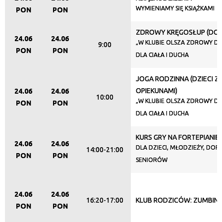
Trwające w zakresie
WYMIENIAMY SIĘ KSIĄŻKAMI
PON
PON
—
ZDROWY KRĘGOSŁUP (DOR
24.06
24.06
Miejsce
„W KLUBIE OLSZA ZDROWY DUC
9:00
PON
PON
DLA CIAŁA I DUCHA
JOGA RODZINNA (DZIECI Z
Organizator
OPIEKUNAMI)
24.06
24.06
10:00
„W KLUBIE OLSZA ZDROWY DUC
PON
PON
DLA CIAŁA I DUCHA
Promowane
KURS GRY NA FORTEPIANIE
24.06
24.06
DLA DZIECI, MŁODZIEŻY, DORO
14:00-21:00
PON
PON
SENIORÓW
24.06
24.06
16:20-17:00
KLUB RODZICÓW: ZUMBINI
PON
PON