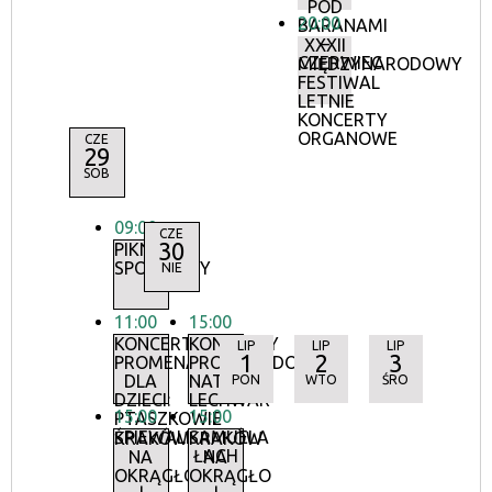
POD
20:00
BARANAMI
–
XXXII
CZERWIEC
MIĘDZYNARODOWY
FESTIWAL
LETNIE
KONCERTY
ORGANOWE
CZE
29
SOB
09:00
CZE
30
PIKNIK
SPORTOWY
NIE
11:00
15:00
KONCERTY
KONCERTY
LIP
LIP
LIP
1
2
3
PROMENADOWE
PROMENADOWE:
DLA
NATALIA
PON
WTO
ŚRO
DZIECI:
LECHWAR
15:00
15:00
PTASZKOWIE
I
ŚPIEWALI
SAMUELA
KRAKÓW
KRAKÓW
ŁACH
NA
NA
OKRĄGŁO
OKRĄGŁO