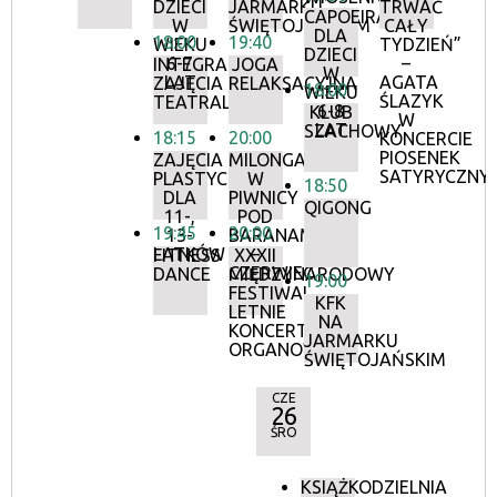
DZIECI
JARMARKU
TRWAĆ
CAPOEIRA
W
ŚWIĘTOJAŃSKIM
CAŁY
DLA
18:00
19:40
WIEKU
TYDZIEŃ”
DZIECI
6-7
–
INTEGRACYJNE
JOGA
W
LAT
AGATA
ZAJĘCIA
RELAKSACYJNA
18:00
WIEKU
ŚLAZYK
TEATRALNE
6-8
KLUB
W
LAT
SZACHOWY
18:15
20:00
KONCERCIE
PIOSENEK
ZAJĘCIA
MILONGA
SATYRYCZNY
PLASTYCZNE
W
18:50
DLA
PIWNICY
QIGONG
11-,
POD
19:45
20:00
13-
BARANAMI
LATKÓW
–
FITNESS
XXXII
CZERWIEC
DANCE
MIĘDZYNARODOWY
19:00
FESTIWAL
KFK
LETNIE
NA
KONCERTY
JARMARKU
ORGANOWE
ŚWIĘTOJAŃSKIM
CZE
26
ŚRO
KSIĄŻKODZIELNIA