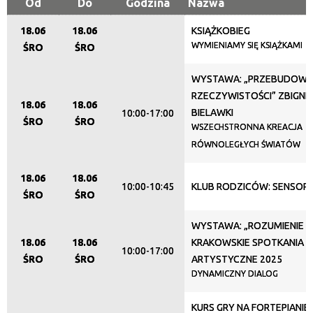
Od
Do
Godzina
Nazwa
18.06
18.06
KSIĄŻKOBIEG
Trwające w zakresie
WYMIENIAMY SIĘ KSIĄŻKAMI
ŚRO
ŚRO
—
WYSTAWA: „PRZEBUDOW
Miejsce
RZECZYWISTOŚCI” ZBIGNI
18.06
18.06
BIELAWKI
10:00-17:00
ŚRO
ŚRO
WSZECHSTRONNA KREACJA
RÓWNOLEGŁYCH ŚWIATÓW
Organizator
18.06
18.06
10:00-10:45
KLUB RODZICÓW: SENSOP
ŚRO
ŚRO
Promowane
WYSTAWA: „ROZUMIENIE ID
18.06
18.06
KRAKOWSKIE SPOTKANIA
10:00-17:00
ŚRO
ŚRO
ARTYSTYCZNE 2025
DYNAMICZNY DIALOG
KURS GRY NA FORTEPIANIE