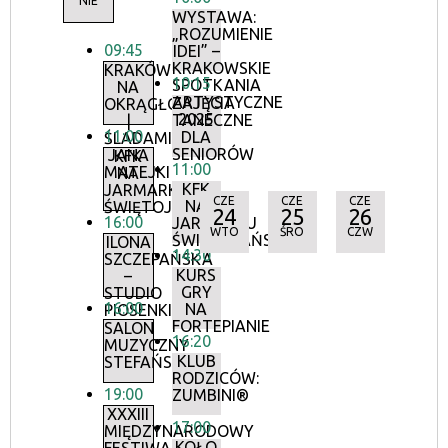
NIE
WYSTAWA:
„ROZUMIENIE
09:45
IDEI” –
KRAKOWSKIE
KRAKÓW
10:15
SPOTKANIA
NA
ARTYSTYCZNE
ZAJĘCIA
OKRĄGŁO
2025
TANECZNE
|
11:00
DLA
ŚLADAMI
SENIORÓW
JANA
KFK
11:00
MATEJKI
NA
KFK
JARMARKU
CZE
CZE
CZE
NA
ŚWIĘTOJAŃSKIM
24
25
26
16:00
JARMARKU
WTO
ŚRO
CZW
ŚWIĘTOJAŃSKIM
ILONA
14:30
SZCZEPAŃSKA
KURS
–
GRY
STUDIO
16:00
NA
PIOSENKI
FORTEPIANIE
SALON
16:20
MUZYCZNY
KLUB
STEFAŃSKICH
RODZICÓW:
19:00
ZUMBINI®
XXXIII
17:00
MIĘDZYNARODOWY
KOŁO