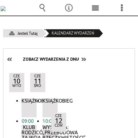
Wyszukiwarka
Narzędzia
Menu
Menu
główne
szcze
KALENDARZ WYDARZEŃ
Jesteś Tutaj
ZOBACZ WYDARZENIA Z DNIA:
CZE
CZE
10
11
WTO
ŚRO
KSIĄŻKOBIEG
KSIĄŻKOBIEG
CZE
12
09:00
10:00
CZW
KLUB
WYSTAWA:
RODZICÓW:
„PRZEBUDOWA
ZAJĘCIA
RZECZYWISTOŚCI”