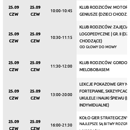
25.09
25.09
KLUB RODZICÓW: MOTORY
Promowane
10:00-10:45
CZW
CZW
GENIUSZE (DZIECI CHODZĄ
KLUB RODZICÓW: ZAJĘCIA
25.09
25.09
LOGOPEDYCZNE | GR. II (DZI
10:30-11:15
CZW
CZW
CHODZĄCE)
OD GŁOWY DO MOWY
25.09
25.09
KLUB RODZICÓW: GORDONK
11:30-12:00
CZW
CZW
MELOBOBASEM
LEKCJE POKAZOWE GRY N
25.09
25.09
FORTEPIANIE, SKRZYPCACH,
13:00-20:00
CZW
CZW
UKULELE I NAUKI ŚPIEWU (L
INDYWIDUALNE)
KOŁO GIER STRATEGICZNY
25.09
25.09
NAJLEPSZE SĄ BITWY ROZGR
16:00-21:30
CZW
CZW