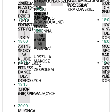
UKULELE
ŚLADAMI
VAGABONDAG
STRATEGICZNYCH
PLANSZOWYCH
–
LAT)
DOR
ZAJĘCIA
KOŁ
I
FOTOGRAFII
WRZESIEŃ
–
PLASTYCZNE
GIE
17:00
NAUKI
KRAKOWSKIEJ
GRU
DLA
PLA
ŚPIEWU
KURSY
I
DZIECI
(LEKCJE
FLAMENCO
17:30
18:00
(8-10
INDYWIDUALNE)
–
LAT)
PRZYSTANEK
JOG
EDYCJA
STRYCH
VINY
19:00
JESIENNA
|
DLA
„MI
JOGA
DOR
AMOR,
18:00
18:00
MI
ARTYSTYCZNE
MUZ
ALEGRIA”
ŚRODY
SPO
|
W
BAR
URSZULA
KLUBIE
| OD
MAKOSZ
18:30
19:10
KAZIMIERZ
EW
Z
DEM
FITNESS
JOG
ZESPOŁEM
DO
DANCE
RELA
WSPÓ
DLA
DLA
DOROSŁYCH
DOR
19:15
CHÓR
(NIE)ŚPIEWAJĄCYCH
20:00
MILONGA