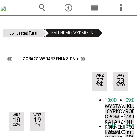
Wyszukiwarka
Narzędzia
Menu
Menu
główne
szcze
KALENDARZ WYDARZEŃ
Jesteś Tutaj
ZOBACZ WYDARZENIA Z DNIA:
WRZ
WRZ
22
23
PON
WTO
10:00
09:0
WYSTAWA:
KLU
„CYRKOWE
ROD
WRZ
WRZ
OPOWIEŚCI”
ZAJĘ
18
19
KATARZYNY
INTE
CZW
PIĄ
10:15
09:3
KORNELII
ROZ
KOWALCZYK
|
TAŃCE
KLU