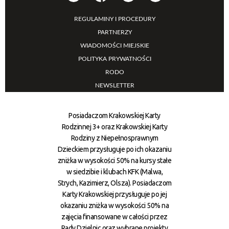
REGULAMINY I PROCEDURY
PARTNERZY
WIADOMOŚCI MIEJSKIE
POLITYKA PRYWATNOŚCI
RODO
NEWSLETTER
Posiadaczom Krakowskiej Karty
Rodzinnej 3+ oraz Krakowskiej Karty
Rodziny z Niepełnosprawnym
Dzieckiem przysługuje po ich okazaniu
zniżka w wysokości 50% na kursy stałe
w siedzibie i klubach KFK (Malwa,
Strych, Kazimierz, Olsza). Posiadaczom
Karty Krakowskiej przysługuje po jej
okazaniu zniżka w wysokości 50% na
zajęcia finansowane w całości przez
Rady Dzielnic oraz wybrane projekty