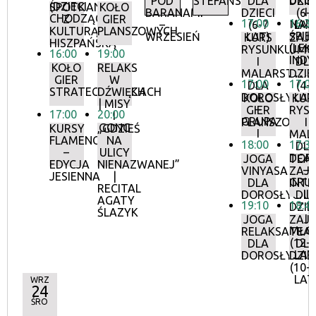
UKUL
POD
STEFAŃSKICH
DLA
DZIE
(DZIECI
SPOTKANIA
KOŁO
I
BARANAMI
DZIECI
(6-
CHODZĄCE)
Z
GIER
17:00
16:3
NAU
–
(6-7
LAT
KULTURĄ
PLANSZOWYCH
ŚPIE
WRZESIEŃ
LAT)
KURS
ZAJĘ
HISZPAŃSKĄ
(LEK
RYSUNKU
UMU
16:00
19:00
INDY
I
DL
KOŁO
RELAKS
MALARSTWA
DZIE
GIER
W
17:00
17:0
DLA
(4-
STRATEGICZNYCH
DŹWIĘKACH
DOROSŁYCH
LAT
KOŁO
KUR
| MISY
–
GIER
RYS
17:00
20:00
I
GRUPA
PLANSZOWYC
I
GONG
KURSY
„GDZIEŚ
I
MAL
FLAMENCO
NA
18:00
17:3
DL
–
ULICY
DOR
JOGA
TEA
EDYCJA
NIENAZWANEJ”
–
VINYASA
ZAJĘ
JESIENNA
|
GRU
DLA
INTE
RECITAL
II
DOROSŁYCH
DL
AGATY
19:10
18:4
DZIE
ŚLAZYK
I
JOGA
ZAJĘ
MŁO
RELAKSACYJN
TEA
(12-
DLA
DL
LAT
DOROSŁYCH
DZIE
(10-
LAT
WRZ
24
ŚRO