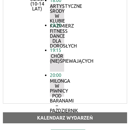
18:00
(10-14
ARTYSTYCZNE
LAT)
ŚRODY
W
KLUBIE
18:30
KAZIMIERZ
FITNESS
DANCE
DLA
DOROSŁYCH
19:15
CHÓR
(NIE)ŚPIEWAJĄCYCH
20:00
MILONGA
W
PIWNICY
POD
BARANAMI
–
PAŹDZIERNIK
KALENDARZ WYDARZEŃ