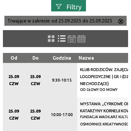
Filtry
Trwające w zakresie:
od 25.09.2025 do 25.09.2025
Us
Szukana fraza
ten
filtr
Kategoria
Od
Do
Godzina
Nazwa
KLUB RODZICÓW: ZAJĘCIA
Trwające w zakresie
25.09
25.09
LOGOPEDYCZNE | GR. I (DZI
9:30-10:15
—
CZW
CZW
NIECHODZĄCE)
OD GŁOWY DO MOWY
Miejsce
WYSTAWA: „CYRKOWE OPO
KATARZYNY KORNELII KO
25.09
25.09
10:00-17:00
FUNDACJA WACHLARZ KULTUR
Organizator
CZW
CZW
OŚMIORNICE KREATYWNOŚCI