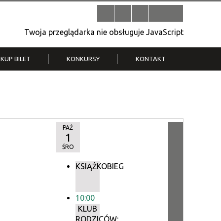
Twoja przeglądarka nie obsługuje JavaScript
KUP BILET
KONKURSY
KONTAKT
| V
Klub Strych
TWOJA DZIELNICA, TWÓJ FILM
. T.
– konkurs na krótkometrażówkę
PAŹ
1
ŚRO
KSIĄŻKOBIEG
10:00
KLUB
RODZICÓW: