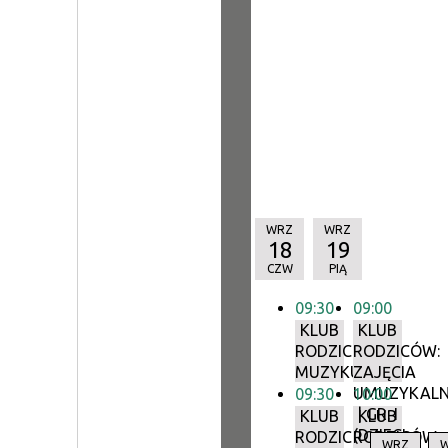
WRZ
WRZ
18
19
CZW
PIĄ
09:30
09:00
KLUB
KLUB
RODZICÓW:
RODZICÓW:
MUZYKUJMY!
ZAJĘCIA
UMUZYKALN
09:30
10:00
| GR. I
KLUB
KLUB
(DZIECI
RODZICÓW:
RODZICÓW:
WRZ