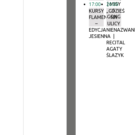
| MISY
17:00
20:00
I
KURSY
„GDZIEŚ
GONG
FLAMENCO
NA
–
ULICY
EDYCJA
NIENAZWAN
JESIENNA
|
RECITAL
AGATY
ŚLAZYK