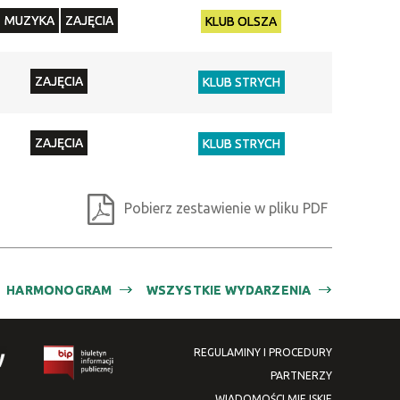
Promowane
MUZYKA
ZAJĘCIA
KLUB OLSZA
ZAJĘCIA
KLUB STRYCH
ZAJĘCIA
KLUB STRYCH
Pobierz zestawienie w pliku PDF
HARMONOGRAM
WSZYSTKIE WYDARZENIA
REGULAMINY I PROCEDURY
PARTNERZY
WIADOMOŚCI MIEJSKIE