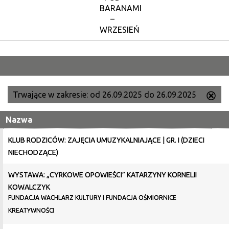
BARANAMI
–
WRZESIEŃ
Trwające w zakresie:
od 26.09.2025 do 26.09.2025
Us
ten
Nazwa
filtr
KLUB RODZICÓW: ZAJĘCIA UMUZYKALNIAJĄCE | GR. I (DZIECI
NIECHODZĄCE)
WYSTAWA: „CYRKOWE OPOWIEŚCI” KATARZYNY KORNELII
KOWALCZYK
FUNDACJA WACHLARZ KULTURY I FUNDACJA OŚMIORNICE
KREATYWNOŚCI