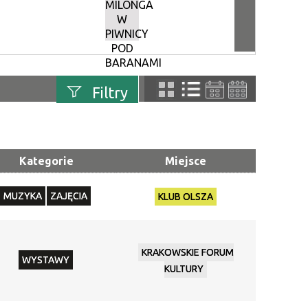
MILONGA
W
PIWNICY
POD
BARANAMI
–
Filtry
PAŹDZIERNIK
uń
Szukana fraza
Kategorie
Miejsce
Kategoria
MUZYKA
ZAJĘCIA
KLUB OLSZA
Trwające w
—
zakresie
KRAKOWSKIE FORUM
WYSTAWY
Miejsce
KULTURY
Organizator