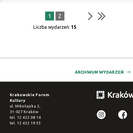
1
2
Liczba wydarzeń:
15
ARCHIWUM WYDARZEŃ
Krakowskie Forum
Kultury
ul. Mikołajska 2,
31-027 Kraków
tel.
12 422 08 14
tel.
12 422 19 55