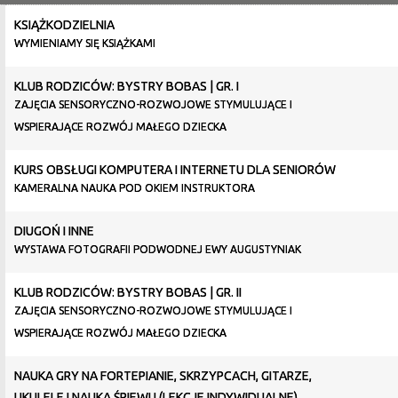
KSIĄŻKODZIELNIA
WYMIENIAMY SIĘ KSIĄŻKAMI
KLUB RODZICÓW: BYSTRY BOBAS | GR. I
ZAJĘCIA SENSORYCZNO-ROZWOJOWE STYMULUJĄCE I
WSPIERAJĄCE ROZWÓJ MAŁEGO DZIECKA
KURS OBSŁUGI KOMPUTERA I INTERNETU DLA SENIORÓW
KAMERALNA NAUKA POD OKIEM INSTRUKTORA
DIUGOŃ I INNE
WYSTAWA FOTOGRAFII PODWODNEJ EWY AUGUSTYNIAK
KLUB RODZICÓW: BYSTRY BOBAS | GR. II
ZAJĘCIA SENSORYCZNO-ROZWOJOWE STYMULUJĄCE I
WSPIERAJĄCE ROZWÓJ MAŁEGO DZIECKA
NAUKA GRY NA FORTEPIANIE, SKRZYPCACH, GITARZE,
UKULELE I NAUKA ŚPIEWU (LEKCJE INDYWIDUALNE)