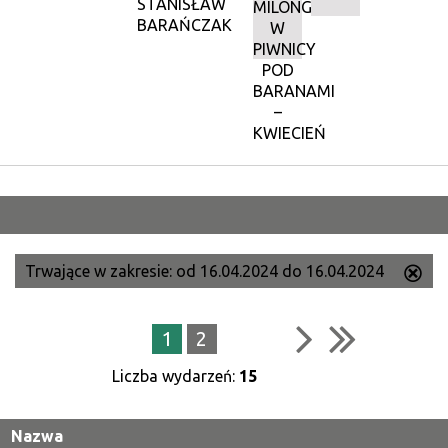
STANISŁAW
MILONGA
BARAŃCZAK
W
PIWNICY
POD
BARANAMI
–
KWIECIEŃ
Trwające w zakresie:
od 16.04.2024 do 16.04.2024
Us
ten
filtr
1
2
Liczba wydarzeń:
15
Nazwa