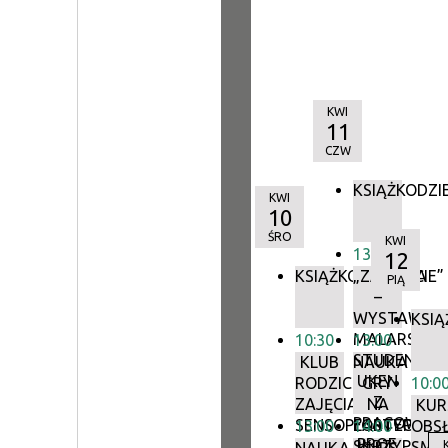
KWI
11
CZW
KSIĄŻKODZI
KWI
10
ŚRO
KWI
13:00
12
KSIĄŻKODZIELNIA
„ZAŚNIĘCIE”
PIĄ
–
WYSTAWA
KSIĄ
MALARSTW
10:30
13:00
STUDENTÓ
KLUB
NAUKA
UKEN
RODZICÓW:
GRY
10:0
Z
ZAJĘCIA
NA
KUR
PRACOWNI
SENSOPLASTYCZNE
FORTEPIANIE
13:00
14:00
OBS
PROF.
SKRZYPCACH
SMA