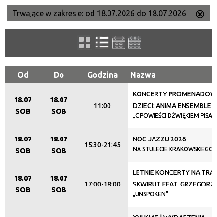
Trwające w zakresie:
od 18.07.2026 do 18.07.2026
Us
Szukana fraza
ten
filtr
Kategoria
Od
Do
Godzina
Nazwa
KONCERTY PROMENADOW
Trwające w zakresie
18.07
18.07
11:00
DZIECI: ANIMA ENSEMBLE
SOB
SOB
—
„OPOWIEŚCI DŹWIĘKIEM PISAN
Miejsce
18.07
18.07
NOC JAZZU 2026
15:30-21:45
NA STULECIE KRAKOWSKIEGO 
SOB
SOB
LETNIE KONCERTY NA TRAW
Organizator
18.07
18.07
17:00-18:00
SKWIRUT FEAT. GRZEGORZ
SOB
SOB
„UNSPOKEN”
Promowane