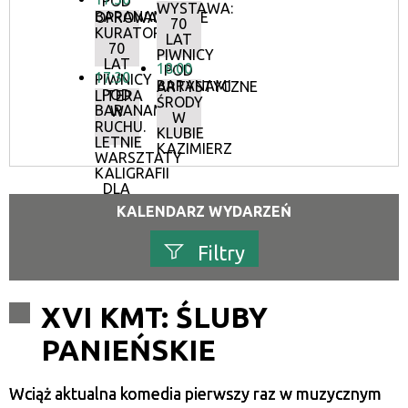
POD
WYSTAWA:
BARANAMI
OPROWADZANIE
70
KURATORSKIE:
LAT
70
PIWNICY
LAT
18:00
POD
17:30
PIWNICY
BARANAMI
ARTYSTYCZNE
POD
LITERA
ŚRODY
BARANAMI
W
W
RUCHU.
KLUBIE
LETNIE
KAZIMIERZ
WARSZTATY
KALIGRAFII
DLA
DOROSŁYCH
KALENDARZ WYDARZEŃ
Filtry
Szukana fraza
XVI KMT: ŚLUBY
PANIEŃSKIE
Kategoria
Wciąż aktualna komedia pierwszy raz w muzycznym
Trwające w zakresie