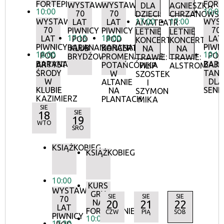
FORTEPIANIE
FORT
WYSTAWA:
WYSTAWA:
DLA
AGNIESZKA
10:00
10:00
70
70
DZIECI:
CHRZANOWS
WYSTAWA:
17:00
17:00
WYS
LAT
LAT
AMATEATR
70
70
PIWNICY
PIWNICY
LETNIE
LETNIE
17:15
18:00
LAT
LAT
POD
POD
KONCERTY
KONCERTY
PIWNICY
PIWN
BARANAMI
BARANAMI
KLUB
KONCERTY
NA
NA
18:00
10:15
POD
POD
BRYDŻOWY
PROMENADOWE:
TRAWIE:
TRAWIE:
BARANAMI
BAR
ARTYSTYCZNE
ZAJĘ
POTAŃCÓWKA
FILIP
ALSTROMERIE
ŚRODY
TANE
W
SZOSTEK
W
DLA
ALTANIE
I
KLUBIE
SEN
NA
SZYMON
KAZIMIERZ
PLANTACH
MIKA
SIE
18
SIE
19
WTO
ŚRO
KSIĄŻKOBIEG
KSIĄŻKOBIEG
10:00
KURS
WYSTAWA:
GRY
SIE
SIE
SIE
70
NA
20
21
22
LAT
FORTEPIANIE
CZW
PIĄ
SOB
PIWNICY
10:00
17:30