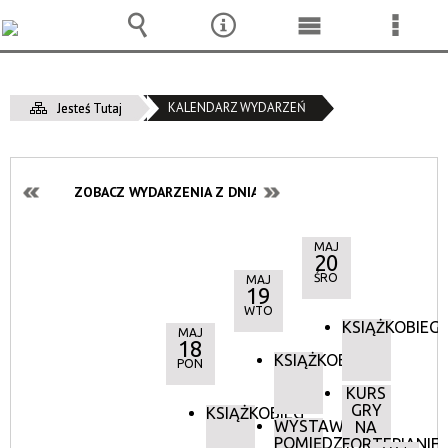
Wyszukiwarka
Narzędzia
Menu
Menu
główne
szcze
KALENDARZ WYDARZEŃ
Jesteś Tutaj
ZOBACZ WYDARZENIA Z DNIA:
MAJ
20
ŚRO
MAJ
19
WTO
KSIĄŻKOBIEG
MAJ
18
KSIĄŻKOBIEG
PON
KURS
GRY
KSIĄŻKOBIEG
WYSTAWA:
NA
POMIĘDZY
FORTEPIANIE