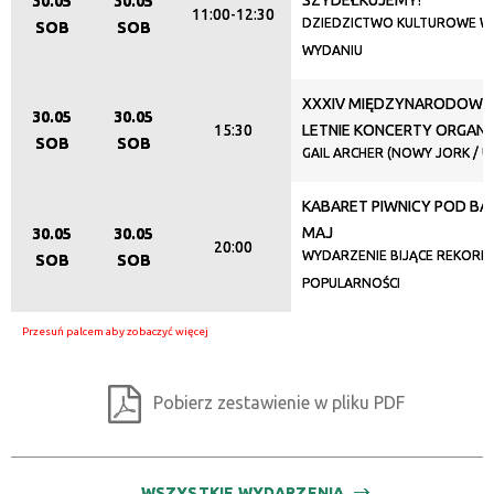
SZYDEŁKUJEMY!
30.05
30.05
11:00-12:30
—
DZIEDZICTWO KULTUROWE 
SOB
SOB
WYDANIU
Miejsce
XXXIV MIĘDZYNARODOWY 
30.05
30.05
15:30
LETNIE KONCERTY ORGA
SOB
SOB
GAIL ARCHER (NOWY JORK / U
Organizator
KABARET PIWNICY POD BA
MAJ
30.05
30.05
Promowane
20:00
WYDARZENIE BIJĄCE REKORDY
SOB
SOB
POPULARNOŚCI
Pobierz zestawienie w pliku PDF
WSZYSTKIE WYDARZENIA