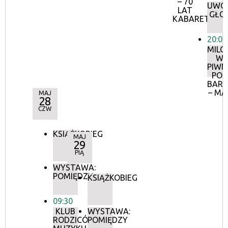
– 70
UWOL
LAT
GŁO
KABARETU
20:00
MILO
W
PIWN
POD
BAR
– MA
MAJ
28
CZW
KSIĄŻKOBIEG
MAJ
29
PIĄ
WYSTAWA:
POMIĘDZY
KSIĄŻKOBIEG
09:30
KLUB
WYSTAWA:
RODZICÓW:
POMIĘDZY