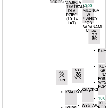
DOROSŁYCH
ZAJĘCIA
20:00
TEATRALNE
MILONGA
DLA
W
DZIECI
PIWNICY
(10-14
POD
LAT)
BARANAMI
– MAJ
MAJ
27
ŚRO
KSIĄ
KUR
GRY
MAJ
MAJ
26
NA
25
WTO
FORT
PON
WYS
POMI
KSIĄŻKOBIEG
KSIĄŻKOBIEG
10:00
KLU
WYSTAWA:
RODZ
KURS