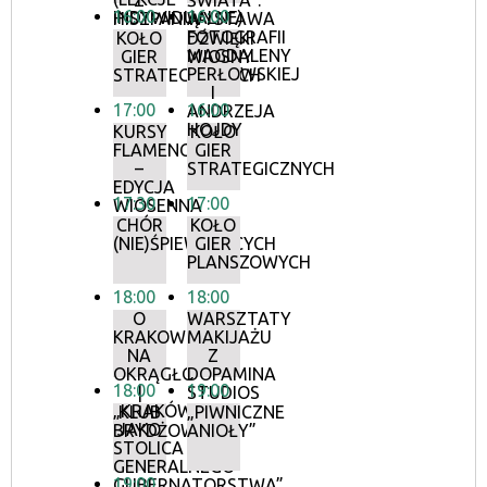
Z
ŚWIATA”.
16:00
16:00
INDYWIDUALNE)
HISZPANIĄ
WYSTAWA
FOTOGRAFII
KOŁO
DŹWIĘKI
MAGDALENY
GIER
WIOSNY
PERŁOWSKIEJ
STRATEGICZNYCH
I
17:00
16:00
ANDRZEJA
HOJDY
KURSY
KOŁO
FLAMENCO
GIER
–
STRATEGICZNYCH
EDYCJA
17:30
17:00
WIOSENNA
CHÓR
KOŁO
(NIE)ŚPIEWAJĄCYCH
GIER
PLANSZOWYCH
18:00
18:00
O
WARSZTATY
KRAKOWIE
MAKIJAŻU
NA
Z
OKRĄGŁO
DOPAMINA
18:00
19:00
|
STUDIOS
„KRAKÓW
KLUB
„PIWNICZNE
JAKO
BRYDŻOWY
ANIOŁY”
STOLICA
GENERALNEGO
19:00
GUBERNATORSTWA”