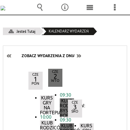
Wyszukiwarka
Narzędzia
Menu
Menu
główne
szcze
KALENDARZ WYDARZEŃ
Jesteś Tutaj
ZOBACZ WYDARZENIA Z DNIA:
CZE
CZE
2
1
WTO
PON
09:30
KURS
KLUB
GRY
CZE
RODZICÓW:
3
NA
BYSTRY
ŚRO
FORTEPIANIE
BOBAS
10:00
09:30
KLUB
KLUB
KURS
RODZICÓW: