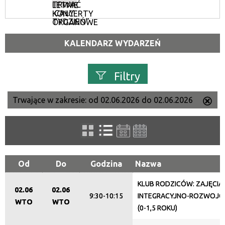
TRWAĆ
LETNIE
CAŁY
KONCERTY
TYDZIEŃ”
ORGANOWE
KALENDARZ WYDARZEŃ
Filtry
Trwające w zakresie:
od 02.06.2026 do 02.06.2026
Us
Szukana fraza
ten
filtr
Kategoria
Od
Do
Godzina
Nazwa
KLUB RODZICÓW: ZAJĘCIA
Trwające w zakresie
02.06
02.06
9:30-10:15
INTEGRACYJNO-ROZWOJOWE
WTO
WTO
—
(0-1,5 ROKU)