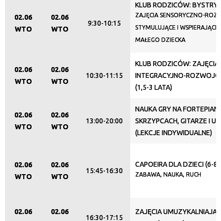
Miejsce
KLUB RODZICÓW: BYSTRY
ZAJĘCIA SENSORYCZNO-RO
02.06
02.06
9:30-10:15
STYMULUJĄCE I WSPIERAJĄC
WTO
WTO
MAŁEGO DZIECKA
Organizator
KLUB RODZICÓW: ZAJĘCIA
02.06
02.06
10:30-11:15
INTEGRACYJNO-ROZWOJOWE 
Promowane
WTO
WTO
(1,5-3 LATA)
NAUKA GRY NA FORTEPIANI
02.06
02.06
13:00-20:00
SKRZYPCACH, GITARZE I U
WTO
WTO
(LEKCJE INDYWIDUALNE)
CAPOEIRA DLA DZIECI (6-8 
02.06
02.06
15:45-16:30
ZABAWA, NAUKA, RUCH
WTO
WTO
02.06
02.06
ZAJĘCIA UMUZYKALNIAJĄC
16:30-17:15