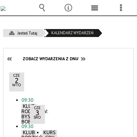
Wyszukiwarka
Narzędzia
Menu
Menu
główne
szcze
KALENDARZ WYDARZEŃ
Jesteś Tutaj
ZOBACZ WYDARZENIA Z DNIA:
CZE
2
WTO
09:30
KLUB
CZE
RODZICÓW:
3
BYSTRY
ŚRO
BOBAS
09:30
KLUB
KURS