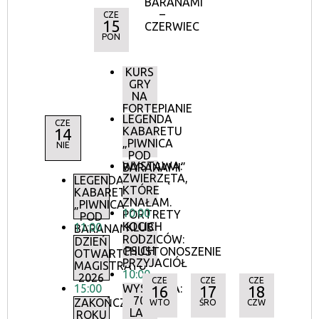
BARANAMI
–
CZE
15
CZERWIEC
PON
KURS
GRY
NA
FORTEPIANIE
LEGENDA
CZE
KABARETU
14
„PIWNICA
NIE
POD
WYSTAWA:
BARANAMI”
ZWIERZĘTA,
LEGENDA
KTÓRE
KABARETU
ZNAŁAM.
„PIWNICA
10:00
PORTRETY
POD
KOCICH
11:00
KLUB
BARANAMI”
I
RODZICÓW:
DZIEŃ
PSICH
CHUSTONOSZENIE
OTWARTY
PRZYJACIÓŁ
MAGISTRATU
10:00
2026
CZE
CZE
CZE
15:00
WYSTAWA:
16
17
18
70
ZAKOŃCZENIE
WTO
ŚRO
CZW
LAT
ROKU