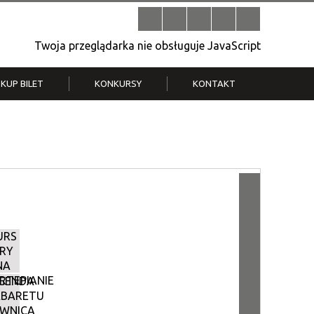
Twoja przeglądarka nie obsługuje JavaScript
KUP BILET
KONKURSY
KONTAKT
| V
Klub Strych
TWOJA DZIELNICA, TWÓJ FILM
. T.
– konkurs na krótkometrażówkę
URS
RY
NA
RTEPIANIE
GENDA
BARETU
IWNICA