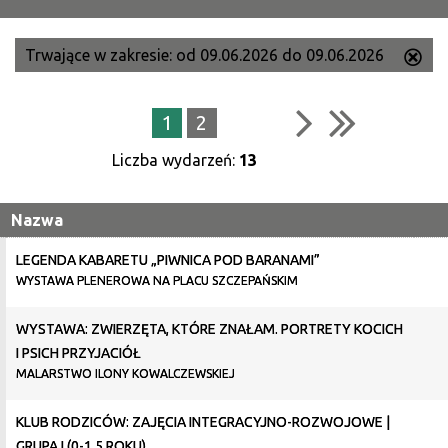
CZ
Trwające w zakresie:
od 09.06.2026 do 09.06.2026
Us
ten
filtr
1
2
Liczba wydarzeń:
13
Nazwa
LEGENDA KABARETU „PIWNICA POD BARANAMI”
WYSTAWA PLENEROWA NA PLACU SZCZEPAŃSKIM
WYSTAWA: ZWIERZĘTA, KTÓRE ZNAŁAM. PORTRETY KOCICH
I PSICH PRZYJACIÓŁ
MALARSTWO ILONY KOWALCZEWSKIEJ
KLUB RODZICÓW: ZAJĘCIA INTEGRACYJNO-ROZWOJOWE |
GRUPA I (0-1,5 ROKU)