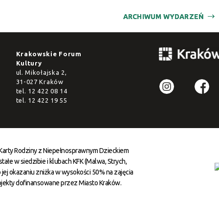
ARCHIWUM WYDARZEŃ
Krakowskie Forum
Kultury
ul. Mikołajska 2,
31-027 Kraków
tel.
12 422 08 14
tel.
12 422 19 55
 Karty Rodziny z Niepełnosprawnym Dzieckiem
ałe w siedzibie i klubach KFK (Malwa, Strych,
 jej okazaniu zniżka w wysokości 50% na zajęcia
ojekty dofinansowane przez Miasto Kraków.