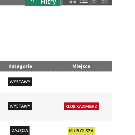
Filtry
ERWIEC
uń
Szukana fraza
Kategoria
Trwające w
—
zakresie
Kategorie
Miejsce
Miejsce
WYSTAWY
Organizator
Promowane
WYSTAWY
KLUB KAZIMIERZ
ZAJĘCIA
KLUB OLSZA