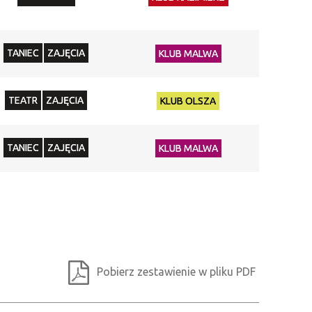
TANIEC
ZAJĘCIA
KLUB MALWA
TEATR
ZAJĘCIA
KLUB OLSZA
TANIEC
ZAJĘCIA
KLUB MALWA
Pobierz zestawienie w pliku PDF