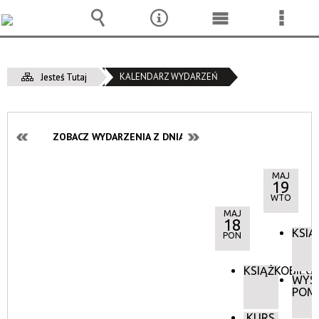
Wyszukiwarka
Narzędzia
Menu
Menu
główne
szcze
KALENDARZ WYDARZEŃ
Jesteś Tutaj
ZOBACZ WYDARZENIA Z DNIA:
MAJ
19
WTO
MAJ
18
KSIĄ
PON
KSIĄŻKOBIEG
WYS
POM
KURS