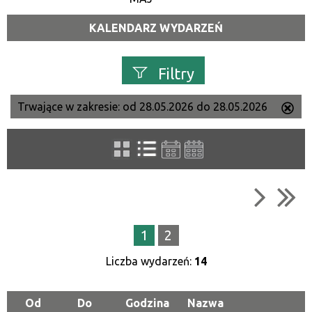
KALENDARZ WYDARZEŃ
Filtry
Trwające w zakresie:
od 28.05.2026 do 28.05.2026
Us
Szukana fraza
ten
filtr
Kategoria
Trwające w zakresie
1
2
—
Liczba wydarzeń:
14
Miejsce
Od
Do
Godzina
Nazwa