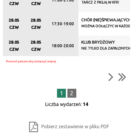
17:00-21:00
TAŃCZ Z PASJĄ W KFK!
CZW
CZW
CHÓR (NIE)ŚPIEWAJĄCYCH
28.05
28.05
17:30-19:00
MOŻNA DOŁĄCZYC W KAŻDEJ C
CZW
CZW
28.05
28.05
KLUB BRYDŻOWY
18:00-20:00
NIE TYLKO DLA ZAPALONYCH
CZW
CZW
1
2
Liczba wydarzeń:
14
Pobierz zestawienie w pliku PDF