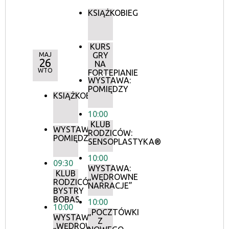
KSIĄŻKOBIEG
KURS
GRY
MAJ
26
NA
WTO
FORTEPIANIE
WYSTAWA:
POMIĘDZY
KSIĄŻKOBIEG
10:00
KLUB
WYSTAWA:
RODZICÓW:
POMIĘDZY
SENSOPLASTYKA®
10:00
09:30
WYSTAWA:
KLUB
„WĘDROWNE
RODZICÓW:
NARRACJE”
BYSTRY
BOBAS
10:00
10:00
„POCZTÓWKI
WYSTAWA:
Z
„WĘDROWNE