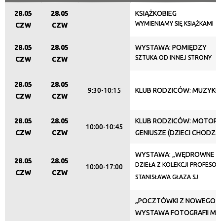
28.05
28.05
KSIĄŻKOBIEG
Organizator
WYMIENIAMY SIĘ KSIĄŻKAMI
CZW
CZW
28.05
28.05
WYSTAWA: POMIĘDZY
Promowane
SZTUKA OD INNEJ STRONY
CZW
CZW
28.05
28.05
9:30-10:15
KLUB RODZICÓW: MUZYKU
CZW
CZW
28.05
28.05
KLUB RODZICÓW: MOTORY
10:00-10:45
CZW
CZW
GENIUSZE (DZIECI CHODZĄ
WYSTAWA: „WĘDROWNE N
28.05
28.05
DZIEŁA Z KOLEKCJI PROFESO
10:00-17:00
CZW
CZW
STANISŁAWA GŁAZA SJ
„POCZTÓWKI Z NOWEGO Ś
WYSTAWA FOTOGRAFII M