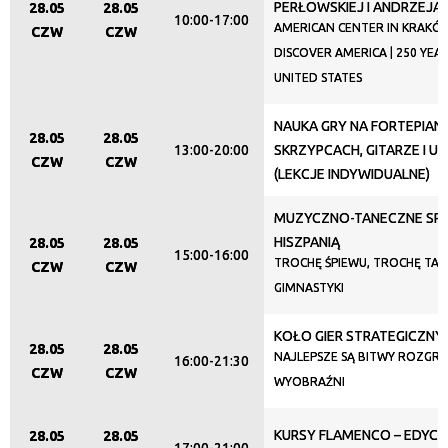
PERŁOWSKIEJ I ANDRZEJA
28.05
28.05
10:00-17:00
AMERICAN CENTER IN KRAKÓW
CZW
CZW
DISCOVER AMERICA | 250 YEA
UNITED STATES
NAUKA GRY NA FORTEPIANI
28.05
28.05
13:00-20:00
SKRZYPCACH, GITARZE I U
CZW
CZW
(LEKCJE INDYWIDUALNE)
MUZYCZNO-TANECZNE SPO
HISZPANIĄ
28.05
28.05
15:00-16:00
TROCHĘ ŚPIEWU, TROCHĘ TAŃ
CZW
CZW
GIMNASTYKI
KOŁO GIER STRATEGICZNY
28.05
28.05
NAJLEPSZE SĄ BITWY ROZGR
16:00-21:30
CZW
CZW
WYOBRAŹNI
KURSY FLAMENCO – EDYCJ
28.05
28.05