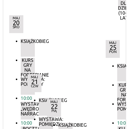
DL
DZIE
(10-
LAT
MAJ
20
ŚRO
KSIĄŻKOBIEG
MAJ
25
PON
KURS
GRY
KSIĄ
NA
FORTEPIANIE
MAJ
WYSTAWA:
21
POMIĘDZY
KUR
CZW
GRY
NA
10:00
FORT
KSIĄŻKOBIEG
MAJ
WYSTAWA:
WYS
22
„WĘDROWNE
POMI
PIĄ
NARRACJE”
WYSTAWA:
10:00
10:00
POMIĘDZY
KSIĄŻKOBIEG
„POCZTÓWKI
KLU