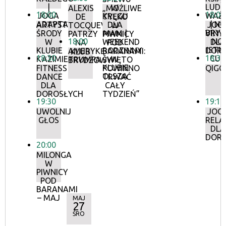
|
LUDZ
W
ALEXIS
„MOŻLIWE
18:00
18:00
JOGA
WAŻN
KRĘGU
DE
TYLKO
ADAPTACYJNA
| NO
ARTYSTYCZNE
DLA
JOG
TOCQUEVILLE
W
BRYL
ŚRODY
MAM |
VINY
PATRZY
PIWNICY
18:00
NO
W
WEEKEND
DLA
NA
POD
ISTN
KLUBIE
RODZINNY
DOR
AMERYKĘ
BARANAMI:
KLUB
18:30
18:30
CUD
KAZIMIERZ
W
TRUMPA
ŚWIĘTO
BRYDŻOWY
KLUBIE
FITNESS
POWINNO
QIGO
OLSZA
DANCE
TRWAĆ
DLA
CAŁY
DOROSŁYCH
TYDZIEŃ”
19:30
19:10
UWOLNIJ
JOG
GŁOS
RELA
DLA
DOR
20:00
MILONGA
W
PIWNICY
POD
BARANAMI
– MAJ
MAJ
27
ŚRO