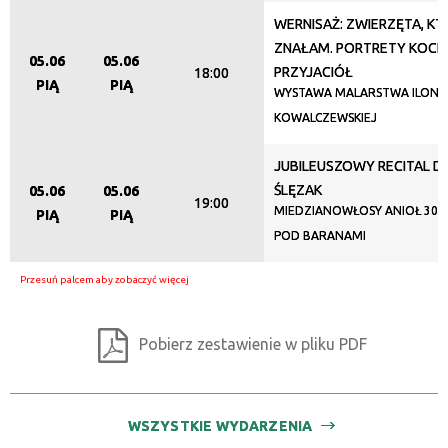
WERNISAŻ: ZWIERZĘTA, K
ZNAŁAM. PORTRETY KOCICH
Promowane
05.06
05.06
PRZYJACIÓŁ
18:00
PIĄ
PIĄ
WYSTAWA MALARSTWA ILONY
KOWALCZEWSKIEJ
JUBILEUSZOWY RECITAL 
ŚLĘZAK
05.06
05.06
19:00
MIEDZIANOWŁOSY ANIOŁ 30 L
PIĄ
PIĄ
POD BARANAMI
Pobierz zestawienie w pliku PDF
WSZYSTKIE WYDARZENIA