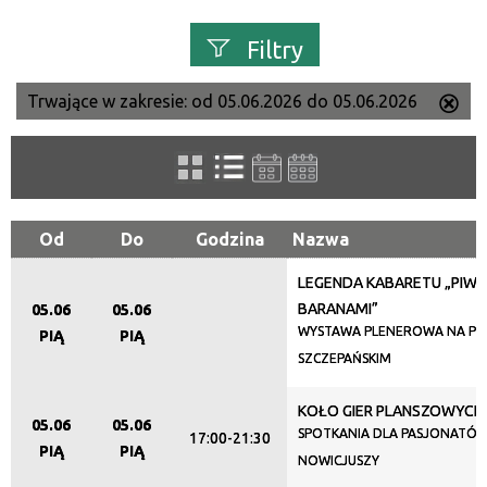
Filtry
Trwające w zakresie:
od 05.06.2026 do 05.06.2026
Us
Szukana fraza
ten
filtr
Kategoria
Od
Do
Godzina
Nazwa
LEGENDA KABARETU „PIWN
Trwające w zakresie
BARANAMI”
05.06
05.06
—
WYSTAWA PLENEROWA NA PL
PIĄ
PIĄ
SZCZEPAŃSKIM
Miejsce
KOŁO GIER PLANSZOWYCH
05.06
05.06
SPOTKANIA DLA PASJONATÓW
17:00-21:30
PIĄ
PIĄ
NOWICJUSZY
Organizator