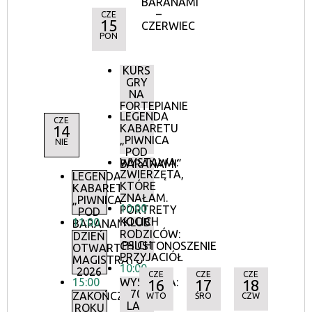
BARANAMI
–
CZE
15
CZERWIEC
PON
KURS
GRY
NA
FORTEPIANIE
LEGENDA
CZE
KABARETU
14
„PIWNICA
NIE
POD
WYSTAWA:
BARANAMI”
ZWIERZĘTA,
LEGENDA
KTÓRE
KABARETU
ZNAŁAM.
„PIWNICA
10:00
PORTRETY
POD
KOCICH
11:00
KLUB
BARANAMI”
I
RODZICÓW:
DZIEŃ
PSICH
CHUSTONOSZENIE
OTWARTY
PRZYJACIÓŁ
MAGISTRATU
10:00
2026
CZE
CZE
CZE
15:00
WYSTAWA:
16
17
18
70
ZAKOŃCZENIE
WTO
ŚRO
CZW
LAT
ROKU