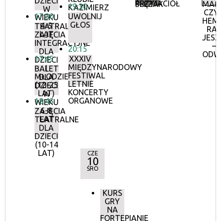
DZIECI
PRZYJACIÓŁ
ŚLĘZAK
MAŁ
19:30
KAZIMIERZ
W
CZYL
17:30
UWOLNIJ
WIEKU
HEM
GŁOS
4-5
TEATRALNE
RA
LAT
ZAJĘCIA
JESZ
INTEGRACYJNE
–
20:15
DLA
ODW
17:45
XXXIV
DZIECI
MIĘDZYNARODOWY
I
BALET
FESTIWAL
MŁODZIEŻY
DLA
LETNIE
(12-25
DZIECI
KONCERTY
LAT)
W
ORGANOWE
18:45
WIEKU
6-8
ZAJĘCIA
LAT
TEATRALNE
DLA
DZIECI
(10-14
LAT)
CZE
10
ŚRO
KURS
GRY
NA
FORTEPIANIE