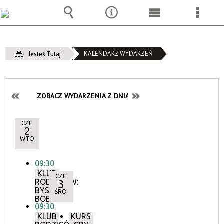
Wyszukiwarka
Narzędzia
Menu
Menu
główne
szcze
KALENDARZ WYDARZEŃ
Jesteś Tutaj
ZOBACZ WYDARZENIA Z DNIA:
CZE
2
WTO
09:30
KLUB
CZE
RODZICÓW:
3
BYSTRY
ŚRO
BOBAS
09:30
KLUB
KURS