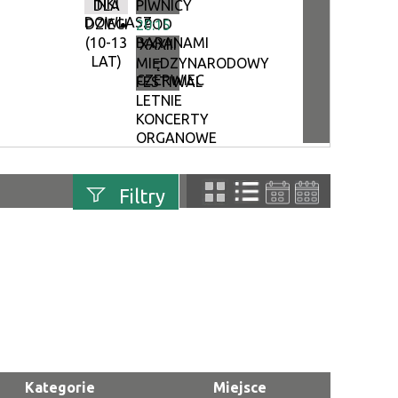
INKI
DLA
PIWNICY
DOWLASZ
DZIECI
POD
20:15
(10-13
BARANAMI
XXXIII
LAT)
–
MIĘDZYNARODOWY
CZERWIEC
FESTIWAL
LETNIE
KONCERTY
ORGANOWE
Filtry
uń
Szukana fraza
Kategoria
Trwające w
—
zakresie
Kategorie
Miejsce