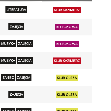
Miejsce
LITERATURA
KLUB KAZIMIERZ
Organizator
Promowane
ZAJĘCIA
KLUB MALWA
MUZYKA
ZAJĘCIA
KLUB MALWA
MUZYKA
ZAJĘCIA
KLUB KAZIMIERZ
TANIEC
ZAJĘCIA
KLUB OLSZA
ZAJĘCIA
KLUB OLSZA