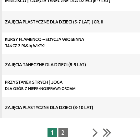
MINIDISCO | ZAJĘCIA TANECZNE DLA DZIECI (6-7 LAT)
ZAJĘCIA PLASTYCZNE DLA DZIECI (5-7 LAT) | GR. II
KURSY FLAMENCO – EDYCJA WIOSENNA
TAŃCZ Z PASJĄ W KFK!
ZAJĘCIA TANECZNE DLA DZIECI (8-9 LAT)
PRZYSTANEK STRYCH | JOGA
DLA OSÓB Z NIEPEŁNOSPRAWNOŚCIAMI
ZAJĘCIA PLASTYCZNE DLA DZIECI (8-10 LAT)
1
2