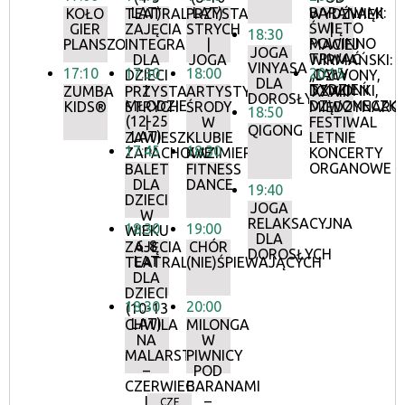
LAT)
LAT)
BARANAMI:
KOŁO
TEATRALNE
PRZYSTANEK
WYDŹWIĘK
ŚWIĘTO
GIER
ZAJĘCIA
STRYCH
|
18:30
POWINNO
PLANSZOWYCH
INTEGRACYJNE
|
MACIEJ
JOGA
TRWAĆ
DLA
JOGA
WIRMAŃSKI:
VINYASA
17:10
17:30
18:00
20:15
CAŁY
DZIECI
„DZWONY,
DLA
TYDZIEŃ
I
DZWONKI,
ZUMBA
PRZYSTANEK
ARTYSTYCZNE
XXXIII
DOROSŁYCH
MŁODZIEŻY
DZWONECZKI
KIDS®
STRYCH
ŚRODY
MIĘDZYNAR
18:50
(12-25
|
W
FESTIWAL
QIGONG
LAT)
ZAWIESZKI
KLUBIE
LETNIE
17:45
18:30
ZAPACHOWE
KAZIMIERZ
KONCERTY
ORGANOWE
BALET
FITNESS
DLA
DANCE
19:40
DZIECI
JOGA
W
RELAKSACYJNA
18:30
19:00
WIEKU
DLA
6-8
ZAJĘCIA
CHÓR
DOROSŁYCH
LAT
TEATRALNE
(NIE)ŚPIEWAJĄCYCH
DLA
DZIECI
18:30
20:00
(10-13
LAT)
CHWILA
MILONGA
NA
W
MALARSTWO
PIWNICY
–
POD
CZERWIEC
BARANAMI
I
–
CZE