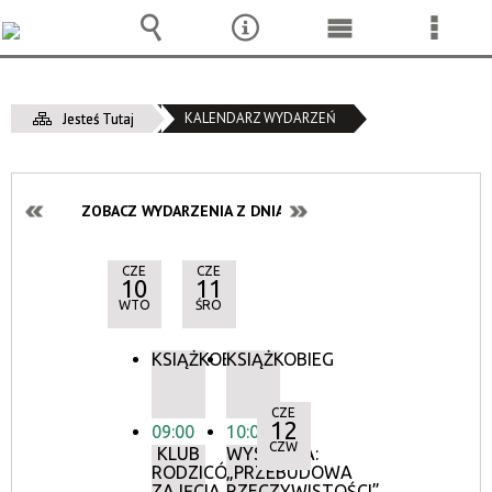
Wyszukiwarka
Narzędzia
Menu
Menu
główne
szcze
KALENDARZ WYDARZEŃ
Jesteś Tutaj
ZOBACZ WYDARZENIA Z DNIA:
CZE
CZE
10
11
WTO
ŚRO
KSIĄŻKOBIEG
KSIĄŻKOBIEG
CZE
12
09:00
10:00
CZW
KLUB
WYSTAWA:
RODZICÓW:
„PRZEBUDOWA
ZAJĘCIA
RZECZYWISTOŚCI”