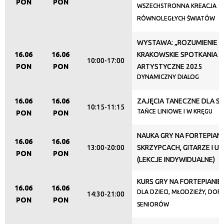
PON
PON
WSZECHSTRONNA KREACJA
RÓWNOLEGŁYCH ŚWIATÓW
Promowane
WYSTAWA: „ROZUMIENIE ID
16.06
16.06
KRAKOWSKIE SPOTKANIA
10:00-17:00
PON
PON
ARTYSTYCZNE 2025
DYNAMICZNY DIALOG
16.06
16.06
ZAJĘCIA TANECZNE DLA S
10:15-11:15
TAŃCE LINIOWE I W KRĘGU
PON
PON
NAUKA GRY NA FORTEPIANI
16.06
16.06
13:00-20:00
SKRZYPCACH, GITARZE I U
PON
PON
(LEKCJE INDYWIDUALNE)
KURS GRY NA FORTEPIANIE
16.06
16.06
DLA DZIECI, MŁODZIEŻY, DORO
14:30-21:00
PON
PON
SENIORÓW