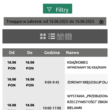
Filtry
Trwające w zakresie:
od 16.06.2025 do 16.06.2025
Us
Szukana fraza
ten
filtr
Kategoria
Od
Do
Godzina
Nazwa
16.06
16.06
KSIĄŻKOBIEG
Trwające w zakresie
WYMIENIAMY SIĘ KSIĄŻKAMI
PON
PON
—
16.06
16.06
9:00-9:45
ZDROWY KRĘGOSŁUP DLA
Miejsce
PON
PON
WYSTAWA: „PRZEBUDOW
RZECZYWISTOŚCI” ZBIGNI
Organizator
16.06
16.06
BIELAWKI
10:00-17:00