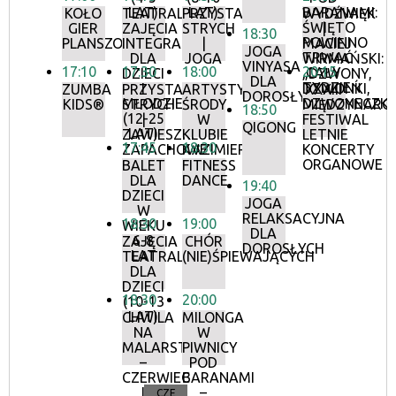
LAT)
LAT)
BARANAMI:
KOŁO
TEATRALNE
PRZYSTANEK
WYDŹWIĘK
ŚWIĘTO
GIER
ZAJĘCIA
STRYCH
|
18:30
POWINNO
PLANSZOWYCH
INTEGRACYJNE
|
MACIEJ
JOGA
TRWAĆ
DLA
JOGA
WIRMAŃSKI:
VINYASA
17:10
17:30
18:00
20:15
CAŁY
DZIECI
„DZWONY,
DLA
TYDZIEŃ
I
DZWONKI,
ZUMBA
PRZYSTANEK
ARTYSTYCZNE
XXXIII
DOROSŁYCH
MŁODZIEŻY
DZWONECZKI
KIDS®
STRYCH
ŚRODY
MIĘDZYNAR
18:50
(12-25
|
W
FESTIWAL
QIGONG
LAT)
ZAWIESZKI
KLUBIE
LETNIE
17:45
18:30
ZAPACHOWE
KAZIMIERZ
KONCERTY
ORGANOWE
BALET
FITNESS
DLA
DANCE
19:40
DZIECI
JOGA
W
RELAKSACYJNA
18:30
19:00
WIEKU
DLA
6-8
ZAJĘCIA
CHÓR
DOROSŁYCH
LAT
TEATRALNE
(NIE)ŚPIEWAJĄCYCH
DLA
DZIECI
18:30
20:00
(10-13
LAT)
CHWILA
MILONGA
NA
W
MALARSTWO
PIWNICY
–
POD
CZERWIEC
BARANAMI
I
–
CZE