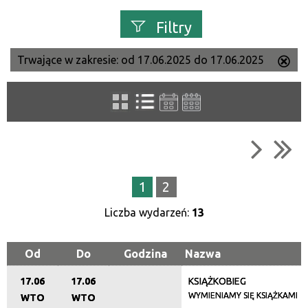
Filtry
Trwające w zakresie:
od 17.06.2025 do 17.06.2025
Us
Szukana fraza
ten
filtr
Kategoria
Trwające w zakresie
1
2
—
Liczba wydarzeń:
13
Miejsce
Od
Do
Godzina
Nazwa
17.06
17.06
KSIĄŻKOBIEG
Organizator
WYMIENIAMY SIĘ KSIĄŻKAMI
WTO
WTO