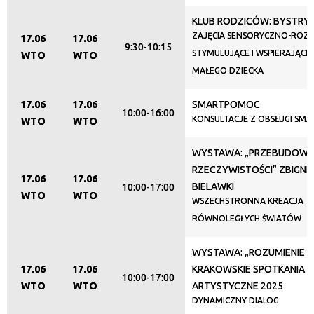
KLUB RODZICÓW: BYSTRY
Promowane
ZAJĘCIA SENSORYCZNO-RO
17.06
17.06
9:30-10:15
STYMULUJĄCE I WSPIERAJĄC
WTO
WTO
MAŁEGO DZIECKA
17.06
17.06
SMARTPOMOC
10:00-16:00
KONSULTACJE Z OBSŁUGI SM
WTO
WTO
WYSTAWA: „PRZEBUDOW
RZECZYWISTOŚCI” ZBIGNI
17.06
17.06
BIELAWKI
10:00-17:00
WTO
WTO
WSZECHSTRONNA KREACJA
RÓWNOLEGŁYCH ŚWIATÓW
WYSTAWA: „ROZUMIENIE ID
17.06
17.06
KRAKOWSKIE SPOTKANIA
10:00-17:00
WTO
WTO
ARTYSTYCZNE 2025
DYNAMICZNY DIALOG