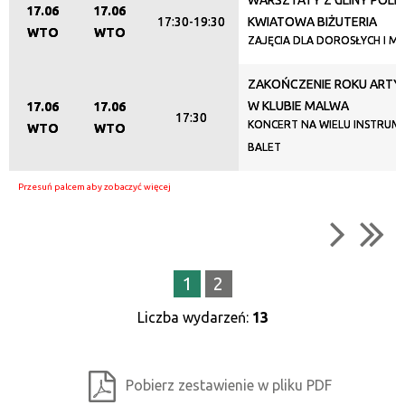
WARSZTATY Z GLINY POLI
17.06
17.06
17:30-19:30
KWIATOWA BIŻUTERIA
WTO
WTO
ZAJĘCIA DLA DOROSŁYCH I M
ZAKOŃCZENIE ROKU ART
W KLUBIE MALWA
17.06
17.06
17:30
KONCERT NA WIELU INSTRUME
WTO
WTO
BALET
1
2
Liczba wydarzeń:
13
Pobierz zestawienie w pliku PDF