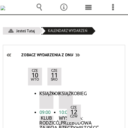
Wyszukiwarka
Narzędzia
Menu
Menu
główne
szcze
KALENDARZ WYDARZEŃ
Jesteś Tutaj
ZOBACZ WYDARZENIA Z DNIA:
CZE
CZE
10
11
WTO
ŚRO
KSIĄŻKOBIEG
KSIĄŻKOBIEG
CZE
12
09:00
10:00
CZW
KLUB
WYSTAWA:
RODZICÓW:
„PRZEBUDOWA
ZAJĘCIA
RZECZYWISTOŚCI”