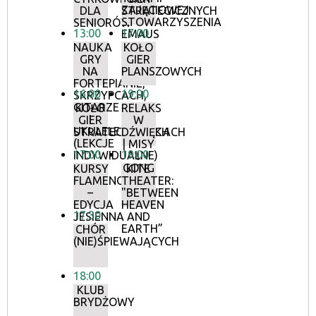
ZAJĘCIOWEJ
DLA
STRATEGICZNYCH
STOWARZYSZENIA
SENIORÓW
13:00
17:00
EMAUS
NAUKA
KOŁO
GRY
GIER
NA
PLANSZOWYCH
FORTEPIANIE,
16:00
19:00
SKRZYPCACH,
GITARZE
KOŁO
RELAKS
I
GIER
W
UKULELE
STRATEGICZNYCH
DŹWIĘKACH
(LEKCJE
| MISY
17:00
19:00
INDYWIDUALNE)
I
GONG
KURSY
KITE
FLAMENCO
THEATER:
–
"BETWEEN
EDYCJA
HEAVEN
17:30
JESIENNA
AND
EARTH”
CHÓR
(NIE)ŚPIEWAJĄCYCH
18:00
KLUB
BRYDŻOWY