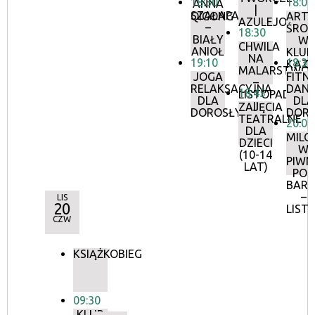
18:30
18:00
ANNA
|
SZAŁAPAK
QIGONG
ARTY
AZULEJOS
–
ŚRO
18:30
BIAŁY
W
CHWILA
ANIOŁ
KLUB
NA
19:10
18:30
KAZI
MALARSTWO
JOGA
FITN
–
RELAKSACYJNA
DAN
18:45
LISTOPAD
DLA
DLA
II
ZAJĘCIA
DOROSŁYCH
DOR
TEATRALNE
20:00
DLA
MILO
DZIECI
W
(10-14
PIWN
LAT)
POD
BAR
–
LIS
20
LIST
CZW
KSIĄŻKOBIEG
09:30
KLUB