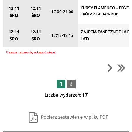
KURSY FLAMENCO – EDYCJ
12.11
12.11
17:00-21:00
TAŃCZ Z PASJĄ W KFK!
ŚRO
ŚRO
12.11
12.11
ZAJĘCIA TANECZNE DLA DZI
17:15-18:15
ŚRO
ŚRO
LAT)
1
2
Liczba wydarzeń:
17
Pobierz zestawienie w pliku PDF