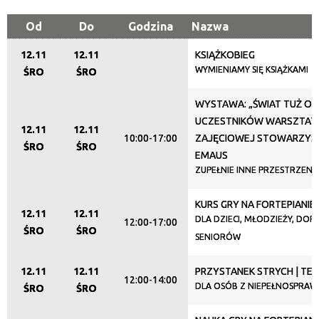
Miejsce
Od
Do
Godzina
Nazwa
12.11
12.11
KSIĄŻKOBIEG
Organizator
WYMIENIAMY SIĘ KSIĄŻKAMI
ŚRO
ŚRO
WYSTAWA: „ŚWIAT TUŻ O
Promowane
UCZESTNIKÓW WARSZTATU
12.11
12.11
10:00-17:00
ZAJĘCIOWEJ STOWARZYS
ŚRO
ŚRO
EMAUS
ZUPEŁNIE INNE PRZESTRZENI
KURS GRY NA FORTEPIANIE
12.11
12.11
DLA DZIECI, MŁODZIEŻY, DORO
12:00-17:00
ŚRO
ŚRO
SENIORÓW
12.11
12.11
PRZYSTANEK STRYCH | TE
12:00-14:00
DLA OSÓB Z NIEPEŁNOSPRAW
ŚRO
ŚRO