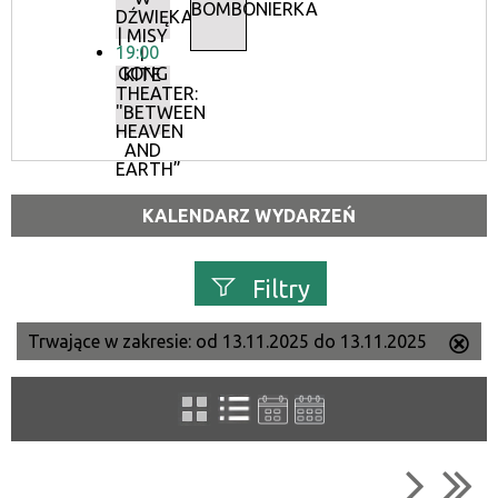
BOMBONIERKA
DŹWIĘKACH
| MISY
19:00
I
GONG
KITE
THEATER:
"BETWEEN
HEAVEN
AND
EARTH”
KALENDARZ WYDARZEŃ
Filtry
Trwające w zakresie:
od 13.11.2025 do 13.11.2025
Us
Szukana fraza
ten
filtr
Kategoria