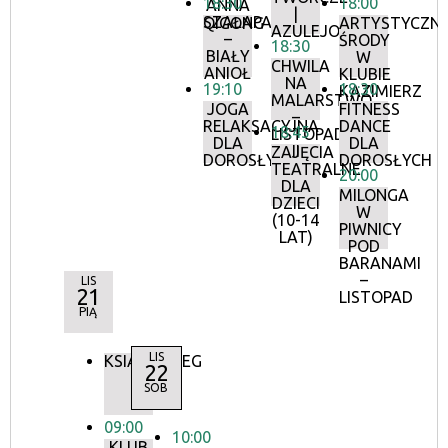
18:30
18:00
ANNA
|
SZAŁAPAK
QIGONG
ARTYSTYCZN
AZULEJOS
–
ŚRODY
18:30
BIAŁY
W
CHWILA
ANIOŁ
KLUBIE
NA
19:10
18:30
KAZIMIERZ
MALARSTWO
JOGA
FITNESS
–
RELAKSACYJNA
DANCE
18:45
LISTOPAD
DLA
DLA
II
ZAJĘCIA
DOROSŁYCH
DOROSŁYCH
TEATRALNE
20:00
DLA
MILONGA
DZIECI
W
(10-14
PIWNICY
LAT)
POD
BARANAMI
–
LIS
21
LISTOPAD
PIĄ
LIS
KSIĄŻKOBIEG
22
SOB
09:00
10:00
KLUB