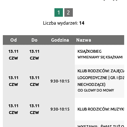
Trwające w zakresie
1
2
—
Liczba wydarzeń:
14
Miejsce
Od
Do
Godzina
Nazwa
13.11
13.11
KSIĄŻKOBIEG
Organizator
WYMIENIAMY SIĘ KSIĄŻKAMI
CZW
CZW
KLUB RODZICÓW: ZAJĘCIA
Promowane
13.11
13.11
LOGOPEDYCZNE | GR. I (DZI
9:30-10:15
CZW
CZW
NIECHODZĄCE)
OD GŁOWY DO MOWY
13.11
13.11
9:30-10:15
KLUB RODZICÓW: MUZYKU
CZW
CZW
WYSTAWA: „ŚWIAT TUŻ O