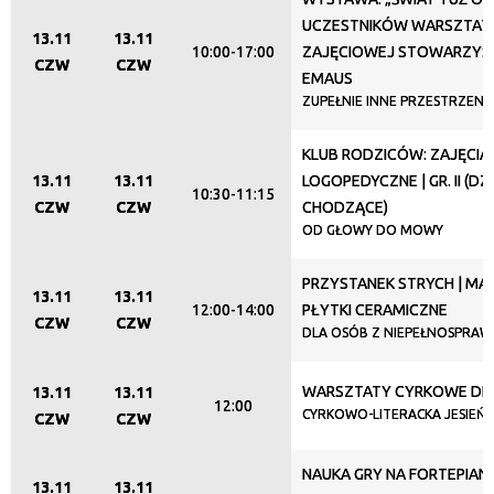
UCZESTNIKÓW WARSZTATU
13.11
13.11
10:00-17:00
ZAJĘCIOWEJ STOWARZYS
CZW
CZW
EMAUS
ZUPEŁNIE INNE PRZESTRZENI
KLUB RODZICÓW: ZAJĘCIA
13.11
13.11
LOGOPEDYCZNE | GR. II (DZI
10:30-11:15
CZW
CZW
CHODZĄCE)
OD GŁOWY DO MOWY
PRZYSTANEK STRYCH | M
13.11
13.11
12:00-14:00
PŁYTKI CERAMICZNE
CZW
CZW
DLA OSÓB Z NIEPEŁNOSPRAW
WARSZTATY CYRKOWE DL
13.11
13.11
12:00
CYRKOWO-LITERACKA JESIEŃ 
CZW
CZW
NAUKA GRY NA FORTEPIANI
13.11
13.11