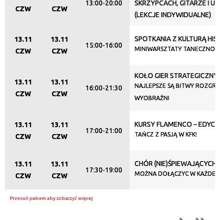
13:00-20:00
SKRZYPCACH, GITARZE I U
CZW
CZW
(LEKCJE INDYWIDUALNE)
SPOTKANIA Z KULTURĄ HI
13.11
13.11
15:00-16:00
MINIWARSZTATY TANECZNO-WO
CZW
CZW
KOŁO GIER STRATEGICZNY
13.11
13.11
NAJLEPSZE SĄ BITWY ROZGR
16:00-21:30
CZW
CZW
WYOBRAŹNI
KURSY FLAMENCO – EDYCJ
13.11
13.11
17:00-21:00
TAŃCZ Z PASJĄ W KFK!
CZW
CZW
CHÓR (NIE)ŚPIEWAJĄCYCH
13.11
13.11
17:30-19:00
MOŻNA DOŁĄCZYC W KAŻDEJ C
CZW
CZW