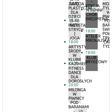
–
LAT)
ZAJĘCIA
MOŻ
EDYCJA
PLASTYCZNE
TYL
17:30
JESIENNA
DLA
W
CHÓR
DZIECI
PIWN
(NIE)ŚPIEWAJ
17:30
(8-10
PO
LAT)
BARA
PRZYSTANEK
ŚWI
STRYCH
18:00
POW
|
ATELIER
TRW
JOGA
MIKOŁAJSKA
18:00
CAŁ
TYDZ
ARTYSTYCZNE
ŚRODY
18:00
W
KLUB
KLUBIE
BRYDŻOWY
18:30
KAZIMIERZ
FITNESS
DANCE
DLA
DOROSŁYCH
20:00
MILONGA
W
PIWNICY
POD
BARANAMI
–
LIS