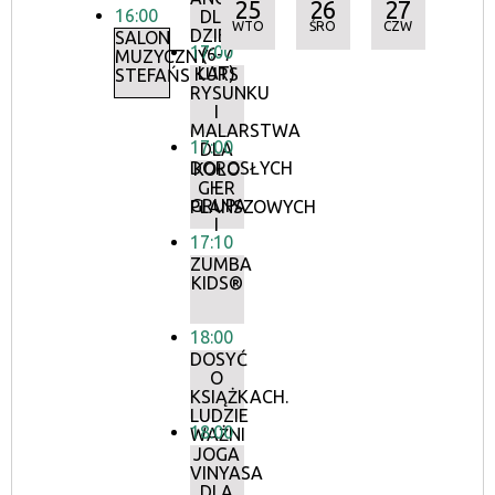
25
26
27
16:00
DLA
WTO
ŚRO
CZW
DZIECI
SALON
17:00
(6-7
MUZYCZNY
LAT)
KURS
STEFAŃSKICH
RYSUNKU
I
MALARSTWA
17:00
DLA
DOROSŁYCH
KOŁO
–
GIER
GRUPA
PLANSZOWYCH
I
17:10
ZUMBA
KIDS®
18:00
DOSYĆ
O
KSIĄŻKACH.
LUDZIE
18:00
WAŻNI
JOGA
VINYASA
DLA