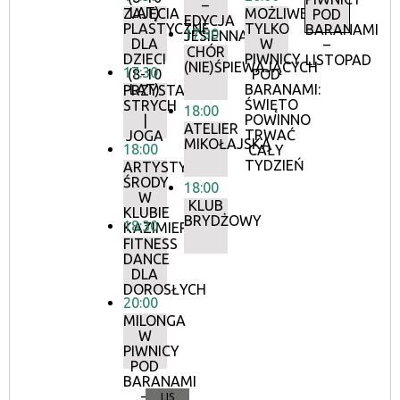
–
LAT)
ZAJĘCIA
MOŻLIWE
POD
EDYCJA
PLASTYCZNE
TYLKO
BARANAMI
17:30
JESIENNA
DLA
W
–
CHÓR
DZIECI
PIWNICY
LISTOPAD
(NIE)ŚPIEWAJĄCYCH
17:30
(8-10
POD
LAT)
BARANAMI:
PRZYSTANEK
ŚWIĘTO
STRYCH
18:00
POWINNO
|
ATELIER
TRWAĆ
JOGA
MIKOŁAJSKA
18:00
CAŁY
TYDZIEŃ
ARTYSTYCZNE
ŚRODY
18:00
W
KLUB
KLUBIE
BRYDŻOWY
18:30
KAZIMIERZ
FITNESS
DANCE
DLA
DOROSŁYCH
20:00
MILONGA
W
PIWNICY
POD
BARANAMI
–
LIS