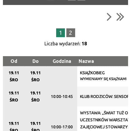
Kategoria
Trwające w zakresie
1
2
—
Liczba wydarzeń:
18
Miejsce
Od
Do
Godzina
Nazwa
19.11
19.11
KSIĄŻKOBIEG
Organizator
WYMIENIAMY SIĘ KSIĄŻKAMI
ŚRO
ŚRO
19.11
19.11
10:00-10:45
KLUB RODZICÓW: SENSOP
Promowane
ŚRO
ŚRO
WYSTAWA: „ŚWIAT TUŻ O
UCZESTNIKÓW WARSZTATU
19.11
19.11
10:00-17:00
ZAJĘCIOWEJ STOWARZYS
ŚRO
ŚRO