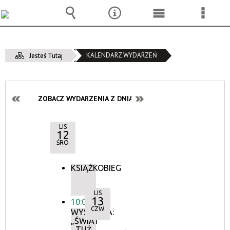
Wyszukiwarka
Narzędzia
Menu
Menu
główne
szcze
KALENDARZ WYDARZEŃ
Jesteś Tutaj
ZOBACZ WYDARZENIA Z DNIA:
LIS
12
ŚRO
KSIĄŻKOBIEG
LIS
13
10:00
CZW
WYSTAWA:
„ŚWIAT
TUŻ