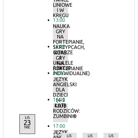
LINIOWE
I W
KRĘGU
13:00
NAUKA
GRY
NA
FORTEPIANIE,
15:00
SKRZYPCACH,
GITARZE
KURS
I
GRY
UKULELE
NA
(LEKCJE
FORTEPIANIE
16:00
INDYWIDUALNE)
JĘZYK
ANGIELSKI
DLA
DZIECI
16:20
(4-5
LAT)
KLUB
RODZICÓW:
ZUMBINI®
LIS
23
17:00
NIE
JĘZYK
LIS
LIS
LIS
ANGIELSKI