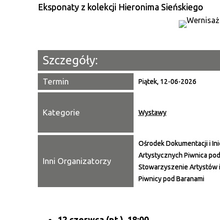
Eksponaty z kolekcji Hieronima Sieńskiego
Szczegóły:
Termin
Piątek, 12-06-2026
Kategorie
Wystawy
Ośrodek Dokumentacji i Ini
Artystycznych Piwnica pod
Inni Organizatorzy
Stowarzyszenie Artystów 
Piwnicy pod Baranami
12 czerwca (pt.), 18:00