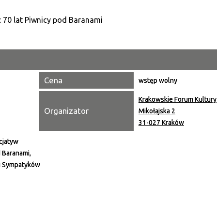
Kategori
Trwające w zakresie
Miejsce
Cena
wstęp wolny
Organiza
Krakowskie Forum Kultury
Promowa
Organizator
Mikołajska 2
31-027 Kraków
cjatyw
 Baranami,
i Sympatyków