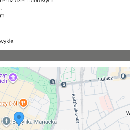
 dla dzieci i dorosłych.
.
cm.
zwykle.