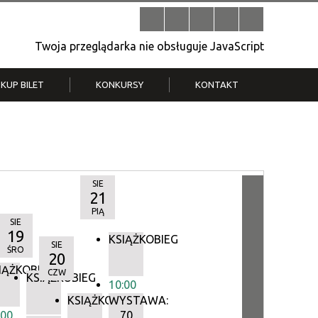
Twoja przeglądarka nie obsługuje JavaScript
KUP BILET
KONKURSY
KONTAKT
| V
Klub Strych
TWOJA DZIELNICA, TWÓJ FILM
. T.
– konkurs na krótkometrażówkę
SIE
21
PIĄ
SIE
19
KSIĄŻKOBIEG
SIE
ŚRO
20
IĄŻKOBIEG
CZW
IEG
KSIĄŻKOBIEG
10:00
KSIĄŻKOBIEG
WYSTAWA:
:00
70