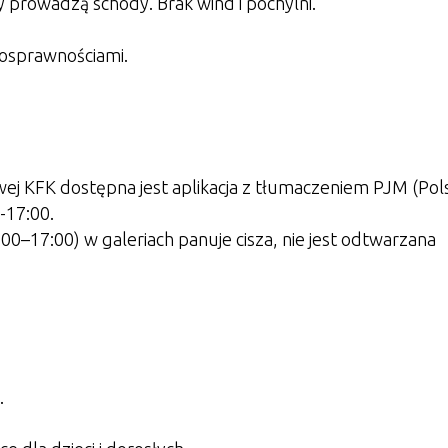
ry prowadzą schody. Brak wind i pochylni.
nosprawnościami.
wej KFK dostępna jest aplikacja z tłumaczeniem PJM (Pols
-17:00.
0–17:00) w galeriach panuje cisza, nie jest odtwarzana
.