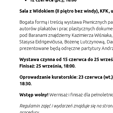
Sala z Widokiem (II piętro bez windy), KFK, u
Bogata formą i treścią wystawa Piwnicznych pa
autorów plakatów i prac plastycznych dokument
pod Baranami znajdziemy Kazimierza Wiśniaka,
Stasysa Eidrigevičiusa, Bożenę Lutczynową, D
prezentowane będą odręczne partytury Andrzej
Wystawa czynna od 15 czerwca do 25 wrześ
Finisaż: 25 września, 18:00.
Oprowadzanie kuratorskie: 23 czerwca (wt.), 22 
18:30.
Wstęp wolny!
Wernisaż i finisaż dla pełnoletni
Regulamin zajęć i wydarzeń znajduje się na stro
procedury.