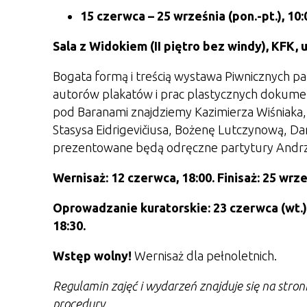
15 czerwca
– 25 września
(pon.-pt.), 10
Sala z Widokiem (II piętro bez windy), KFK, u
Bogata formą i treścią wystawa Piwnicznych pa
autorów plakatów i prac plastycznych dokument
pod Baranami znajdziemy Kazimierza Wiśniaka,
Stasysa Eidrigevičiusa, Bożenę Lutczynową, D
prezentowane będą odręczne partytury Andrzej
Wernisaż: 12 czerwca, 18:00. Finisaż: 25 wrze
Oprowadzanie kuratorskie:
23 czerwca (wt.), 
18:30.
Wstęp wolny!
Wernisaż dla pełnoletnich.
Regulamin zajęć i wydarzeń znajduje się na stro
procedury.