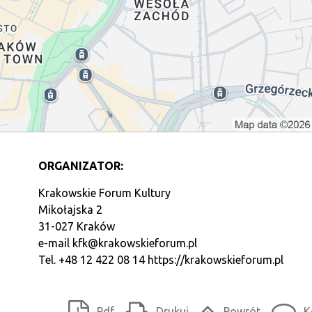
ORGANIZATOR:
Krakowskie Forum Kultury
Mikołajska 2
31-027 Kraków
e-mail
kfk@krakowskieforum.pl
Tel. +48 12 422 08 14
https://krakowskieforum.pl
Pdf
Drukuj
Powrót
K