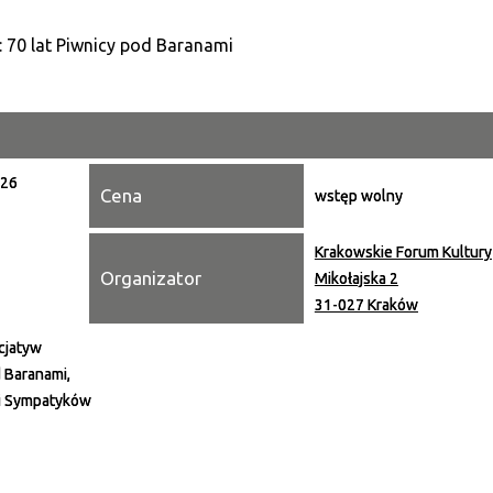
Kategori
Trwające w zakresie
Miejsce
026
Cena
Organiza
wstęp wolny
Promowa
Krakowskie Forum Kultury
Organizator
Mikołajska 2
31-027 Kraków
cjatyw
 Baranami,
i Sympatyków