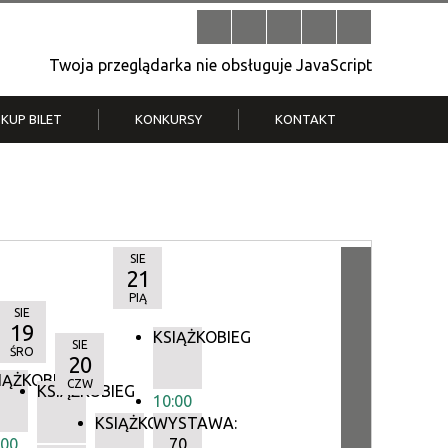
Twoja przeglądarka nie obsługuje JavaScript
KUP BILET
KONKURSY
KONTAKT
| V
Klub Strych
TWOJA DZIELNICA, TWÓJ FILM
. T.
– konkurs na krótkometrażówkę
SIE
21
PIĄ
SIE
19
KSIĄŻKOBIEG
SIE
ŚRO
20
IĄŻKOBIEG
CZW
IEG
KSIĄŻKOBIEG
10:00
KSIĄŻKOBIEG
WYSTAWA:
:00
70