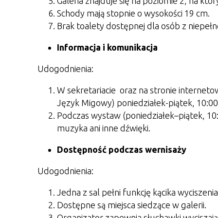
Galeria znajduje się na poziomie 2, na któ
Schody mają stopnie o wysokości 19 cm.
Brak toalety dostępnej dla osób z niepeł
Informacja i komunikacja
Udogodnienia:
W sekretariacie oraz na stronie interneto
Język Migowy) poniedziałek-piątek, 10:00
Podczas wystaw (poniedziałek–piątek, 10:0
muzyka ani inne dźwięki.
Dostępność podczas wernisaży
Udogodnienia:
Jedna z sal pełni funkcję kącika wyciszenia
Dostępne są miejsca siedzące w galerii.
Organizator zapewnia słuchawki wyciszające