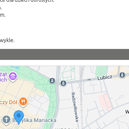
.
cm.
zwykle.