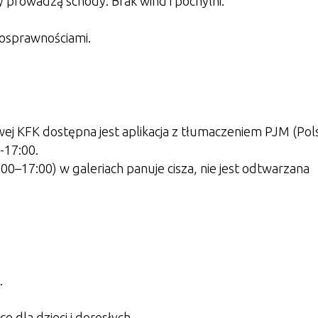
ry prowadzą schody. Brak wind i pochylni.
nosprawnościami.
wej KFK dostępna jest aplikacja z tłumaczeniem PJM (Pols
-17:00.
0–17:00) w galeriach panuje cisza, nie jest odtwarzana
.
 dla dzieci i dorosłych.