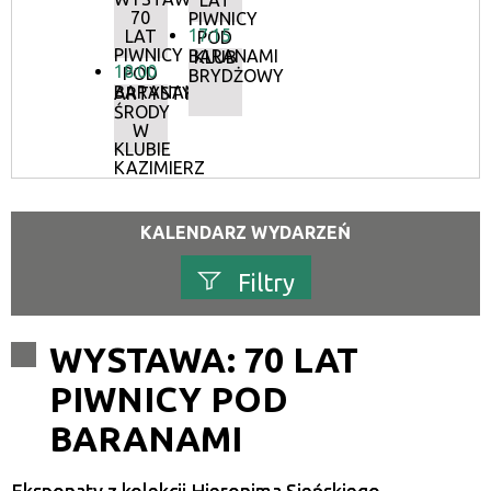
LAT
70
PIWNICY
17:15
LAT
POD
PIWNICY
BARANAMI
KLUB
18:00
POD
BRYDŻOWY
BARANAMI
ARTYSTYCZNE
ŚRODY
W
KLUBIE
KAZIMIERZ
KALENDARZ WYDARZEŃ
Filtry
Szukana fraza
WYSTAWA: 70 LAT
PIWNICY POD
Kategoria
BARANAMI
Trwające w zakresie
—