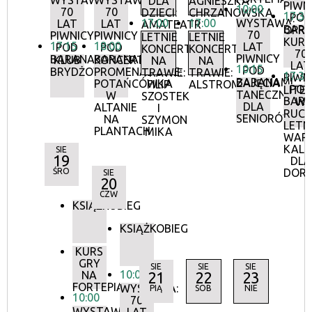
WYSTAWA:
WYSTAWA:
DLA
AGNIESZKA
PIWN
10:00
70
70
DZIECI:
CHRZANOWSKA
17:30
POD
17:00
17:00
WYSTAWA:
LAT
LAT
AMATEATR
BAR
OPR
70
PIWNICY
PIWNICY
LETNIE
LETNIE
KURA
17:15
18:00
LAT
POD
POD
KONCERTY
KONCERTY
70
PIWNICY
BARANAMI
BARANAMI
KLUB
KONCERTY
NA
NA
LAT
10:15
POD
BRYDŻOWY
PROMENADOWE:
TRAWIE:
TRAWIE:
17:30
PIWN
BARANAMI
ZAJĘCIA
POTAŃCÓWKA
FILIP
ALSTROMERIE
POD
LITE
TANECZNE
W
SZOSTEK
BAR
W
DLA
ALTANIE
I
RUCH
SENIORÓW
NA
SZYMON
LETN
PLANTACH
MIKA
WAR
KALI
SIE
19
DLA
ŚRO
DOR
SIE
20
CZW
KSIĄŻKOBIEG
KSIĄŻKOBIEG
KURS
GRY
SIE
SIE
SIE
10:00
NA
21
22
23
FORTEPIANIE
WYSTAWA:
PIĄ
SOB
NIE
10:00
70
WYSTAWA: