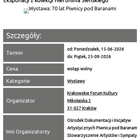
Eksponaty z kolekcji Hieronima Sieńskiego
Miejsce
Organizator
Szczegóły:
Promowane
od:
Poniedziałek, 15-06-2026
Termin
do:
Piątek, 25-09-2026
Cena
wstęp wolny
Kategorie
Wystawy
Krakowskie Forum Kultury
Organizator
Mikołajska 2
31-027 Kraków
Ośrodek Dokumentacji i Inicjatyw
Artystycznych Piwnica pod Baranami,
Inni Organizatorzy
Stowarzyszenie Artystów i Sympaty