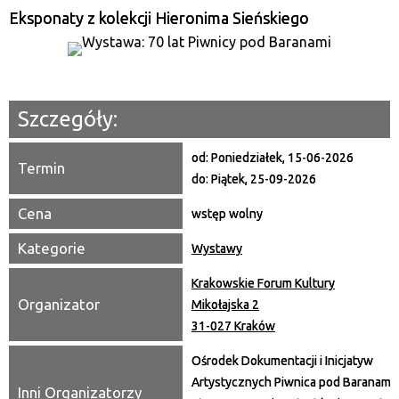
—
Eksponaty z kolekcji Hieronima Sieńskiego
Miejsce
Organizator
Szczegóły:
Promowane
od:
Poniedziałek, 15-06-2026
Termin
do:
Piątek, 25-09-2026
Cena
wstęp wolny
Kategorie
Wystawy
Krakowskie Forum Kultury
Organizator
Mikołajska 2
31-027 Kraków
Ośrodek Dokumentacji i Inicjatyw
Artystycznych Piwnica pod Baranami,
Inni Organizatorzy