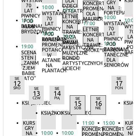
WYSTAWA:
KSIĄ
DLA
GRY
KONCERTY
70
DZIECI:
10:00
NA
PROMENADOWE:
17:00
LAT
O!TEATR
FORTEPIANIE
WYSTAWA:
OLA
PIWNICY
LETNIE
10:00
70
MAURER
17:15
10:0
POD
KONCERTY
17:00
WYSTAWA:
LAT
BARANAMI
KLUB
WYS
NA
70
PIWNICY
LETNIE
BRYDŻOWY
70
TRAWIE:
18:00
LAT
POD
KONCERTY
20:00
LA
ZUZA
PIWNICY
BARANAMI
KONCERTY
NA
PIWN
BAUM
MRAU!
10:15
POD
PROMENADOWE:
TRAWIE:
19:00
PO
AKUSTYCZNIE
|
BARANAMI
ZAJĘCIA
POTAŃCÓWKA
SMOKE^BLUES
BAR
SCENA
MUZYCZNE
TANECZNE
W
STEN |
RONDO
DLA
ALTANIE
,,ZANIM
ARTYSTYCZNYCH
SENIORÓW
NA
ZJEM
UCIECH!
PLANTACH
BABIE
LATO’’
SIE
SIE
12
17
ŚRO
PON
SIE
SIE
13
14
CZW
PIĄ
SIE
SIE
15
16
KSIĄŻKOBIEG
KSIĄ
SOB
NIE
KSIĄŻKOBIEG
KSIĄŻKOBIEG
KURS
11:00
15:00
KUR
GRY
GRY
KONCERTY
KONCERTY
10:00
10:00
NA
NA
PROMENADOWE
PROMENADOW