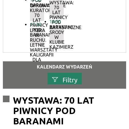
POD
WYSTAWA:
BARANAMI
OPROWADZANIE
70
KURATORSKIE:
LAT
70
PIWNICY
LAT
18:00
POD
17:30
PIWNICY
BARANAMI
ARTYSTYCZNE
POD
LITERA
ŚRODY
BARANAMI
W
W
RUCHU.
KLUBIE
LETNIE
KAZIMIERZ
WARSZTATY
KALIGRAFII
DLA
DOROSŁYCH
KALENDARZ WYDARZEŃ
Filtry
Szukana fraza
WYSTAWA: 70 LAT
PIWNICY POD
Kategoria
BARANAMI
Trwające w zakresie