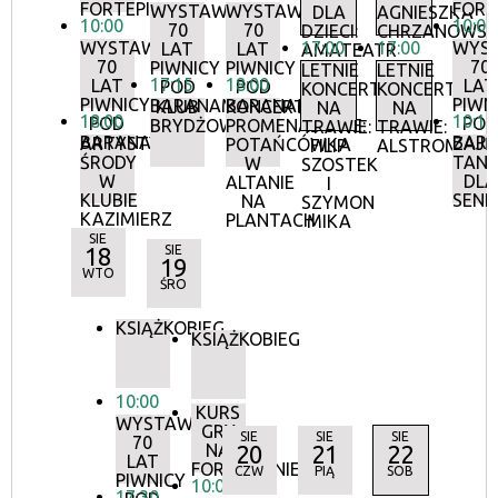
FORTEPIANIE
FORT
WYSTAWA:
WYSTAWA:
DLA
AGNIESZKA
10:00
10:00
70
70
DZIECI:
CHRZANOWS
WYSTAWA:
17:00
17:00
WYS
LAT
LAT
AMATEATR
70
70
PIWNICY
PIWNICY
LETNIE
LETNIE
17:15
18:00
LAT
LAT
POD
POD
KONCERTY
KONCERTY
PIWNICY
PIWN
BARANAMI
BARANAMI
KLUB
KONCERTY
NA
NA
18:00
10:15
POD
POD
BRYDŻOWY
PROMENADOWE:
TRAWIE:
TRAWIE:
BARANAMI
BAR
ARTYSTYCZNE
ZAJĘ
POTAŃCÓWKA
FILIP
ALSTROMERIE
ŚRODY
TANE
W
SZOSTEK
W
DLA
ALTANIE
I
KLUBIE
SEN
NA
SZYMON
KAZIMIERZ
PLANTACH
MIKA
SIE
18
SIE
19
WTO
ŚRO
KSIĄŻKOBIEG
KSIĄŻKOBIEG
10:00
KURS
WYSTAWA:
GRY
SIE
SIE
SIE
70
NA
20
21
22
LAT
FORTEPIANIE
CZW
PIĄ
SOB
PIWNICY
10:00
17:30