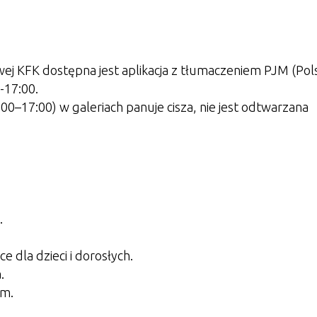
wej KFK dostępna jest aplikacja z tłumaczeniem PJM (Pols
-17:00.
0–17:00) w galeriach panuje cisza, nie jest odtwarzana
.
 dla dzieci i dorosłych.
.
cm.