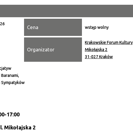
Miejsce
026
Cena
Organiza
wstęp wolny
Promowa
Krakowskie Forum Kultury
Organizator
Mikołajska 2
31-027 Kraków
cjatyw
 Baranami,
i Sympatyków
:00-17:00
l. Mikołajska 2