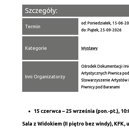
Szczegóły:
od:
Poniedziałek, 15-06-2
Termin
do:
Piątek, 25-09-2026
Kategorie
Wystawy
Ośrodek Dokumentacji i Ini
Artystycznych Piwnica pod
Inni Organizatorzy
Stowarzyszenie Artystów 
Piwnicy pod Baranami
15 czerwca
– 25 września
(pon.-pt.), 10
Sala z Widokiem (II piętro bez windy), KFK, u