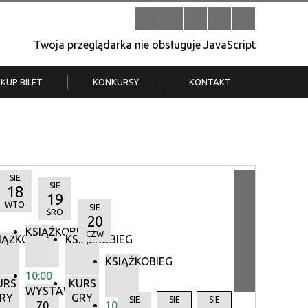
Twoja przeglądarka nie obsługuje JavaScript
KUP BILET
KONKURSY
KONTAKT
| V
Klub Strych
TWOJA DZIELNICA, TWÓJ FILM
. T.
– konkurs na krótkometrażówkę
SIE
SIE
18
19
WTO
SIE
ŚRO
20
KSIĄŻKOBIEG
CZW
IĄŻKOBIEG
KSIĄŻKOBIEG
KSIĄŻKOBIEG
10:00
URS
KURS
WYSTAWA:
RY
GRY
Y
SIE
SIE
SIE
70
10:00