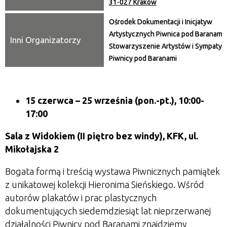
31-027 Kraków
Ośrodek Dokumentacji i Inicjatyw
Artystycznych Piwnica pod Baranami,
Inni Organizatorzy
Stowarzyszenie Artystów i Sympaty
Piwnicy pod Baranami
15 czerwca
– 25 września
(pon.-pt.), 10:00-
17:00
Sala z Widokiem (II piętro bez windy), KFK, ul.
Mikołajska 2
Bogata formą i treścią wystawa Piwnicznych pamiątek
z unikatowej kolekcji Hieronima Sieńskiego. Wśród
autorów plakatów i prac plastycznych
dokumentujących siedemdziesiąt lat nieprzerwanej
działalności Piwnicy pod Baranami znajdziemy