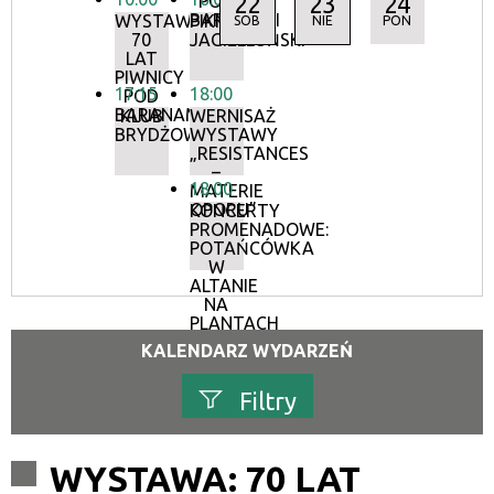
22
23
24
POD
BARANAMI
WYSTAWA:
PIKNIK
SOB
NIE
PON
70
JAGIELLOŃSKI
LAT
PIWNICY
17:15
18:00
POD
BARANAMI
KLUB
WERNISAŻ
BRYDŻOWY
WYSTAWY
„RESISTANCES
–
18:00
MATERIE
OPORU”
KONCERTY
PROMENADOWE:
POTAŃCÓWKA
W
ALTANIE
NA
PLANTACH
KALENDARZ WYDARZEŃ
Filtry
Szukana fraza
WYSTAWA: 70 LAT