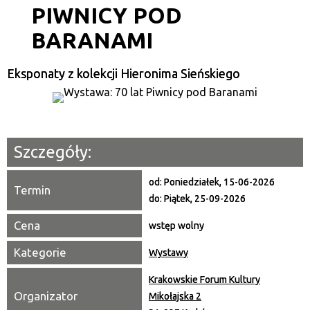
PIWNICY POD
Kategoria
BARANAMI
Trwające w zakresie
—
Eksponaty z kolekcji Hieronima Sieńskiego
Miejsce
Organizator
Szczegóły:
Promowane
od:
Poniedziałek, 15-06-2026
Termin
do:
Piątek, 25-09-2026
Cena
wstęp wolny
Kategorie
Wystawy
Krakowskie Forum Kultury
Organizator
Mikołajska 2