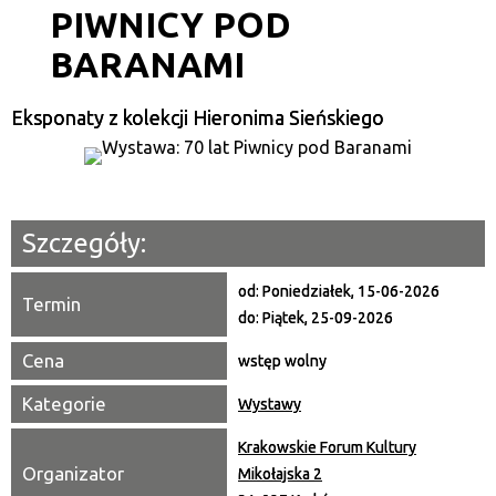
PIWNICY POD
Kategoria
BARANAMI
Trwające w zakresie
—
Eksponaty z kolekcji Hieronima Sieńskiego
Miejsce
Organizator
Szczegóły:
Promowane
od:
Poniedziałek, 15-06-2026
Termin
do:
Piątek, 25-09-2026
Cena
wstęp wolny
Kategorie
Wystawy
Krakowskie Forum Kultury
Organizator
Mikołajska 2