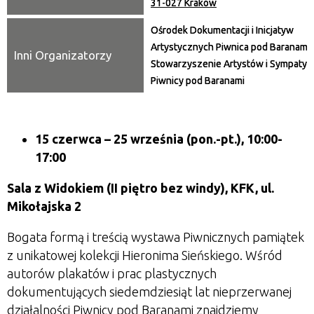
31-027 Kraków
Ośrodek Dokumentacji i Inicjatyw
Artystycznych Piwnica pod Baranami,
Inni Organizatorzy
Stowarzyszenie Artystów i Sympaty
Piwnicy pod Baranami
15 czerwca
– 25 września
(pon.-pt.), 10:00-
17:00
Sala z Widokiem (II piętro bez windy), KFK, ul.
Mikołajska 2
Bogata formą i treścią wystawa Piwnicznych pamiątek
z unikatowej kolekcji Hieronima Sieńskiego. Wśród
autorów plakatów i prac plastycznych
dokumentujących siedemdziesiąt lat nieprzerwanej
działalności Piwnicy pod Baranami znajdziemy