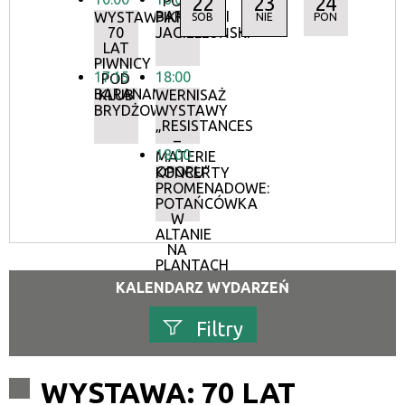
22
23
24
POD
BARANAMI
WYSTAWA:
PIKNIK
SOB
NIE
PON
70
JAGIELLOŃSKI
LAT
PIWNICY
17:15
18:00
POD
BARANAMI
KLUB
WERNISAŻ
BRYDŻOWY
WYSTAWY
„RESISTANCES
–
18:00
MATERIE
OPORU”
KONCERTY
PROMENADOWE:
POTAŃCÓWKA
W
ALTANIE
NA
PLANTACH
KALENDARZ WYDARZEŃ
Filtry
Szukana fraza
WYSTAWA: 70 LAT