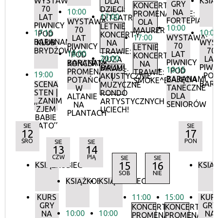
WYSTAWA:
KSIĄ
DLA
GRY
KONCERTY
70
DZIECI:
10:00
NA
PROMENADOWE:
17:00
LAT
O!TEATR
FORTEPIANIE
WYSTAWA:
OLA
PIWNICY
LETNIE
10:00
70
MAURER
17:15
10:0
POD
KONCERTY
17:00
WYSTAWA:
LAT
BARANAMI
KLUB
WYS
NA
70
PIWNICY
LETNIE
BRYDŻOWY
70
TRAWIE:
18:00
LAT
POD
KONCERTY
20:00
LA
ZUZA
PIWNICY
BARANAMI
KONCERTY
NA
PIWN
BAUM
MRAU!
10:15
POD
PROMENADOWE:
TRAWIE:
19:00
PO
AKUSTYCZNIE
|
BARANAMI
ZAJĘCIA
POTAŃCÓWKA
SMOKE^BLUES
BAR
SCENA
MUZYCZNE
TANECZNE
W
STEN |
RONDO
DLA
ALTANIE
,,ZANIM
ARTYSTYCZNYCH
SENIORÓW
NA
ZJEM
UCIECH!
PLANTACH
BABIE
LATO’’
SIE
SIE
12
17
ŚRO
PON
SIE
SIE
13
14
CZW
PIĄ
SIE
SIE
15
16
KSIĄŻKOBIEG
KSIĄ
SOB
NIE
KSIĄŻKOBIEG
KSIĄŻKOBIEG
KURS
11:00
15:00
KUR
GRY
GRY
KONCERTY
KONCERTY
10:00
10:00
NA
NA
PROMENADOWE
PROMENADOW