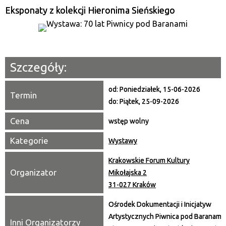
—
Eksponaty z kolekcji Hieronima Sieńskiego
Miejsce
Organizator
Szczegóły:
Promowane
od:
Poniedziałek, 15-06-2026
Termin
do:
Piątek, 25-09-2026
Cena
wstęp wolny
Kategorie
Wystawy
Krakowskie Forum Kultury
Organizator
Mikołajska 2
31-027 Kraków
Ośrodek Dokumentacji i Inicjatyw
Artystycznych Piwnica pod Baranami,
Inni Organizatorzy