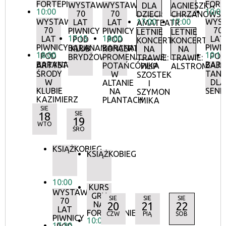
FORTEPIANIE
FORT
WYSTAWA:
WYSTAWA:
DLA
AGNIESZKA
10:00
10:00
70
70
DZIECI:
CHRZANOWS
WYSTAWA:
17:00
17:00
WYS
LAT
LAT
AMATEATR
70
70
PIWNICY
PIWNICY
LETNIE
LETNIE
17:15
18:00
LAT
LAT
POD
POD
KONCERTY
KONCERTY
PIWNICY
PIWN
BARANAMI
BARANAMI
KLUB
KONCERTY
NA
NA
18:00
10:15
POD
POD
BRYDŻOWY
PROMENADOWE:
TRAWIE:
TRAWIE:
BARANAMI
BAR
ARTYSTYCZNE
ZAJĘ
POTAŃCÓWKA
FILIP
ALSTROMERIE
ŚRODY
TANE
W
SZOSTEK
W
DLA
ALTANIE
I
KLUBIE
SEN
NA
SZYMON
KAZIMIERZ
PLANTACH
MIKA
SIE
18
SIE
19
WTO
ŚRO
KSIĄŻKOBIEG
KSIĄŻKOBIEG
10:00
KURS
WYSTAWA:
GRY
SIE
SIE
SIE
70
NA
20
21
22
LAT
FORTEPIANIE
CZW
PIĄ
SOB
PIWNICY
10:00
17:30