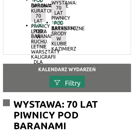
POD
WYSTAWA:
BARANAMI
OPROWADZANIE
70
KURATORSKIE:
LAT
70
PIWNICY
LAT
18:00
POD
17:30
PIWNICY
BARANAMI
ARTYSTYCZNE
POD
LITERA
ŚRODY
BARANAMI
W
W
RUCHU.
KLUBIE
LETNIE
KAZIMIERZ
WARSZTATY
KALIGRAFII
DLA
DOROSŁYCH
KALENDARZ WYDARZEŃ
Filtry
Szukana fraza
WYSTAWA: 70 LAT
PIWNICY POD
Kategoria
BARANAMI
Trwające w zakresie