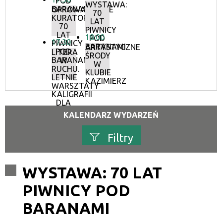
POD
WYSTAWA:
BARANAMI
OPROWADZANIE
70
KURATORSKIE:
LAT
70
PIWNICY
LAT
18:00
POD
17:30
PIWNICY
BARANAMI
ARTYSTYCZNE
POD
LITERA
ŚRODY
BARANAMI
W
W
RUCHU.
KLUBIE
LETNIE
KAZIMIERZ
WARSZTATY
KALIGRAFII
DLA
DOROSŁYCH
KALENDARZ WYDARZEŃ
Filtry
Szukana fraza
WYSTAWA: 70 LAT
PIWNICY POD
Kategoria
BARANAMI
Trwające w zakresie