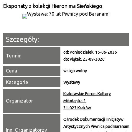
—
Eksponaty z kolekcji Hieronima Sieńskiego
Miejsce
Organizator
Szczegóły:
Promowane
od:
Poniedziałek, 15-06-2026
Termin
do:
Piątek, 25-09-2026
Cena
wstęp wolny
Kategorie
Wystawy
Krakowskie Forum Kultury
Organizator
Mikołajska 2
31-027 Kraków
Ośrodek Dokumentacji i Inicjatyw
Artystycznych Piwnica pod Baranami,
Inni Organizatorzy