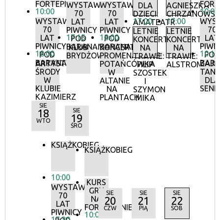
FORTEPIANIE
FORT
WYSTAWA:
WYSTAWA:
DLA
AGNIESZKA
10:00
10:00
70
70
DZIECI:
CHRZANOWS
WYSTAWA:
17:00
17:00
WYS
LAT
LAT
AMATEATR
70
70
PIWNICY
PIWNICY
LETNIE
LETNIE
17:15
18:00
LAT
LAT
POD
POD
KONCERTY
KONCERTY
PIWNICY
PIWN
BARANAMI
BARANAMI
KLUB
KONCERTY
NA
NA
18:00
10:15
POD
POD
BRYDŻOWY
PROMENADOWE:
TRAWIE:
TRAWIE:
BARANAMI
BAR
ARTYSTYCZNE
ZAJĘ
POTAŃCÓWKA
FILIP
ALSTROMERIE
ŚRODY
TANE
W
SZOSTEK
W
DLA
ALTANIE
I
KLUBIE
SEN
NA
SZYMON
KAZIMIERZ
PLANTACH
MIKA
SIE
18
SIE
19
WTO
ŚRO
KSIĄŻKOBIEG
KSIĄŻKOBIEG
10:00
KURS
WYSTAWA:
GRY
SIE
SIE
SIE
70
NA
20
21
22
LAT
FORTEPIANIE
CZW
PIĄ
SOB
PIWNICY
10:00
17:30