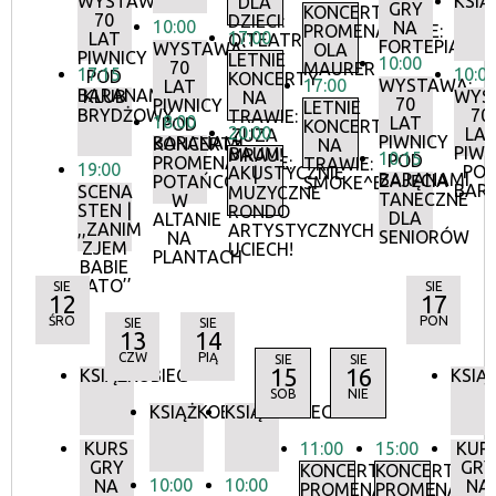
WYSTAWA:
KSIĄ
DLA
GRY
KONCERTY
70
DZIECI:
10:00
NA
PROMENADOWE:
17:00
LAT
O!TEATR
FORTEPIANIE
WYSTAWA:
OLA
PIWNICY
LETNIE
10:00
70
MAURER
17:15
10:0
POD
KONCERTY
17:00
WYSTAWA:
LAT
BARANAMI
KLUB
WYS
NA
70
PIWNICY
LETNIE
BRYDŻOWY
70
TRAWIE:
18:00
LAT
POD
KONCERTY
20:00
LA
ZUZA
PIWNICY
BARANAMI
KONCERTY
NA
PIWN
BAUM
MRAU!
10:15
POD
PROMENADOWE:
TRAWIE:
19:00
PO
AKUSTYCZNIE
|
BARANAMI
ZAJĘCIA
POTAŃCÓWKA
SMOKE^BLUES
BAR
SCENA
MUZYCZNE
TANECZNE
W
STEN |
RONDO
DLA
ALTANIE
,,ZANIM
ARTYSTYCZNYCH
SENIORÓW
NA
ZJEM
UCIECH!
PLANTACH
BABIE
LATO’’
SIE
SIE
12
17
ŚRO
PON
SIE
SIE
13
14
CZW
PIĄ
SIE
SIE
15
16
KSIĄŻKOBIEG
KSIĄ
SOB
NIE
KSIĄŻKOBIEG
KSIĄŻKOBIEG
KURS
11:00
15:00
KUR
GRY
GRY
KONCERTY
KONCERTY
10:00
10:00
NA
NA
PROMENADOWE
PROMENADOW