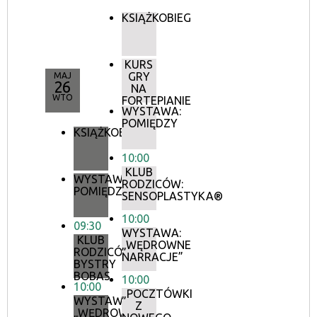
KSIĄŻKOBIEG
KURS
GRY
MAJ
26
NA
WTO
FORTEPIANIE
WYSTAWA:
POMIĘDZY
KSIĄŻKOBIEG
10:00
KLUB
WYSTAWA:
RODZICÓW:
POMIĘDZY
SENSOPLASTYKA®
10:00
09:30
WYSTAWA:
KLUB
„WĘDROWNE
RODZICÓW:
NARRACJE”
BYSTRY
BOBAS
10:00
10:00
„POCZTÓWKI
WYSTAWA:
Z
„WĘDROWNE