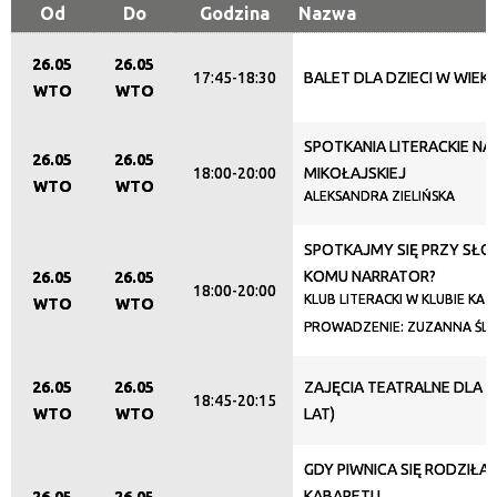
Od
Do
Godzina
Nazwa
Organizator
26.05
26.05
17:45-18:30
BALET DLA DZIECI W WIEKU
WTO
WTO
Promowane
SPOTKANIA LITERACKIE NA
26.05
26.05
18:00-20:00
MIKOŁAJSKIEJ
WTO
WTO
ALEKSANDRA ZIELIŃSKA
SPOTKAJMY SIĘ PRZY SŁOW
KOMU NARRATOR?
26.05
26.05
18:00-20:00
KLUB LITERACKI W KLUBIE KAZ
WTO
WTO
PROWADZENIE: ZUZANNA ŚLI
26.05
26.05
ZAJĘCIA TEATRALNE DLA DZ
18:45-20:15
WTO
WTO
LAT)
GDY PIWNICA SIĘ RODZIŁA 
KABARETU