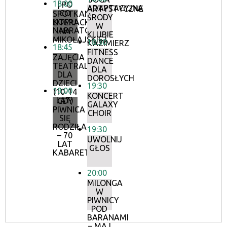
18:00
| PO
ADAPTACYJNA
ARTYSTYCZNE
CO
SPOTKANIA
ŚRODY
KOMU
LITERACKIE
W
NARRATOR?
NA
KLUBIE
MIKOŁAJSKIEJ
18:30
KAZIMIERZ
18:45
FITNESS
ZAJĘCIA
DANCE
TEATRALNE
DLA
DLA
DOROSŁYCH
DZIECI
19:30
19:00
(10-14
KONCERT
LAT)
GDY
GALAXY
PIWNICA
CHOIR
SIĘ
RODZIŁA
19:30
– 70
UWOLNIJ
LAT
GŁOS
KABARETU
20:00
MILONGA
W
PIWNICY
POD
BARANAMI
– MAJ