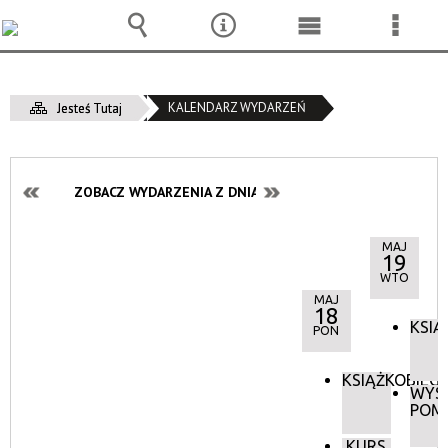
Wyszukiwarka
Narzędzia
Menu
Menu
główne
szcze
KALENDARZ WYDARZEŃ
Jesteś Tutaj
ZOBACZ WYDARZENIA Z DNIA:
MAJ
19
WTO
MAJ
18
KSIĄ
PON
KSIĄŻKOBIEG
WYS
POM
KURS