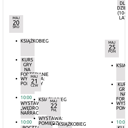
DL
DZIE
(10-
LAT
MAJ
20
ŚRO
KSIĄŻKOBIEG
MAJ
25
PON
KURS
GRY
KSIĄ
NA
FORTEPIANIE
MAJ
WYSTAWA:
21
POMIĘDZY
KUR
CZW
GRY
NA
10:00
FORT
KSIĄŻKOBIEG
MAJ
WYSTAWA:
WYS
22
„WĘDROWNE
POMI
PIĄ
NARRACJE”
WYSTAWA:
10:00
10:00
POMIĘDZY
KSIĄŻKOBIEG
„POCZTÓWKI
KLU