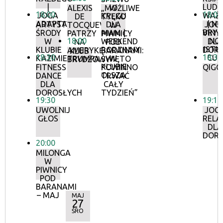
|
LUDZ
W
ALEXIS
„MOŻLIWE
18:00
18:00
JOGA
WAŻN
KRĘGU
DE
TYLKO
ADAPTACYJNA
| NO
ARTYSTYCZNE
DLA
JOG
TOCQUEVILLE
W
BRYL
ŚRODY
MAM |
VINY
PATRZY
PIWNICY
18:00
NO
W
WEEKEND
DLA
NA
POD
ISTN
KLUBIE
RODZINNY
DOR
AMERYKĘ
BARANAMI:
KLUB
18:30
18:30
CUD
KAZIMIERZ
W
TRUMPA
ŚWIĘTO
BRYDŻOWY
KLUBIE
FITNESS
POWINNO
QIGO
OLSZA
DANCE
TRWAĆ
DLA
CAŁY
DOROSŁYCH
TYDZIEŃ”
19:30
19:10
UWOLNIJ
JOG
GŁOS
RELA
DLA
DOR
20:00
MILONGA
W
PIWNICY
POD
BARANAMI
– MAJ
MAJ
27
ŚRO